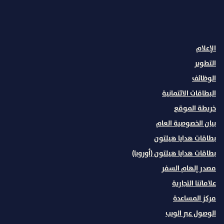
INSTAGRAM
غير ذلك
،
يفتح علامة تبويب جديدة
،
يفتح علامة تبويب جديدة
الإعلام
التطوير
الوظائف
البطاقات الائتمانية
خريطة الموقع
بيان الخصوصية العام
بطاقات هدايا هيلتون
بطاقات هدايا هيلتون (أوروبا)
مصدر إلهام السفر
علاماتنا التجارية
مركز المساعدة
الوصول عبر الويب