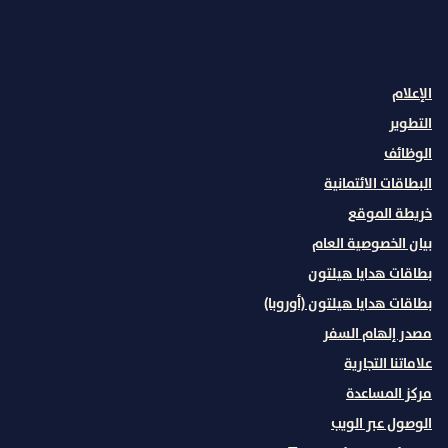
INSTAGRAM
غير ذلك
،
يفتح علامة تبويب جديدة
،
يفتح علامة تبويب جديدة
الإعلام
التطوير
الوظائف
البطاقات الائتمانية
خريطة الموقع
بيان الخصوصية العام
بطاقات هدايا هيلتون
بطاقات هدايا هيلتون (أوروبا)
مصدر إلهام السفر
علاماتنا التجارية
مركز المساعدة
الوصول عبر الويب