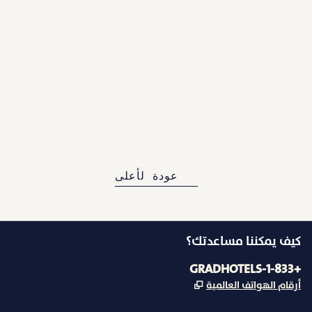
أثينا وتيمب جراديويت.
العودة إلى الصفحة الرئيسية
عودة لأعلى
كيف يمكننا مساعدتك؟
الهاتف:
+1-833-GRADHOTELS
,
يفتح علامة تبويب جديدة
أرقام الهواتف العالمية