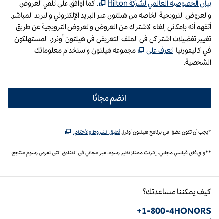
،
يفتح هذا الرابط في علامة تبويب جدي
بيان الخصوصية العالمي لشركة Hilton
. كما أوافق على تلقي العروض
والعروض الترويجية الخاصة من هيلتون عبر البريد الإلكتروني والبريد المباشر.
أتفهم أنه بإمكاني إلغاء الاشتراك من العروض والعروض الترويجية عن طريق
تغيير تفضيلات اشتراكي في الملف التعريفي في هيلتون أونرز. المستهلكون
،
تفتح علامة تبويب جديدة
في كاليفورنيا،
تعرف على
مجموعة هيلتون واستخدام معلوماتك
الشخصية.
انضم مجانًا
,
يفتح علامة تبويب جديدة
*يجب أن تكون عضوًا في برنامج هيلتون أونرز.
تُطبق الشروط والأحكام.
*‎*واي فاي قياسي مجاني. إنترنت ممتاز نظير رسوم. غير مجاني في الفنادق التي تفرض رسوم منتجع.
كيف يمكننا مساعدتك؟
الهاتف:
+1-800-4HONORS