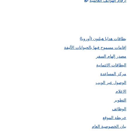
أرقام الهواتف العالمية
Instagram
Facebook
X
،
،
،
يفتح علامة تبويب جديدة
يفتح علامة تبويب جديدة
يفتح علامة تبويب جديدة
بطاقات هدايا هيلتون (أوروبا)
إقامات مسموح فيها بالحيوانات الأليفة
مصدر إلهام السفر
البطاقات الائتمانية
مركز المساعدة
الوصول عبر الويب
الإعلام
التطوير
الوظائف
خريطة الموقع
بيان الخصوصية العام