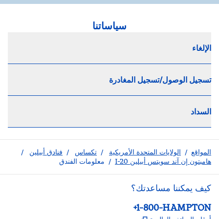
سياساتنا
الإلغاء
تسجيل الوصول/تسجيل المغادرة
السداد
المواقع
/
الولايات المتحدة الأمريكية
/
تكساس
/
فنادق أبيلين
/
هامبتون إن آند سويتس أبيلين I-20
/
معلومات الفندق
كيف يمكننا مساعدتك؟
الهاتف:
+1-800-HAMPTON
,
يفتح علامة تبويب جديدة