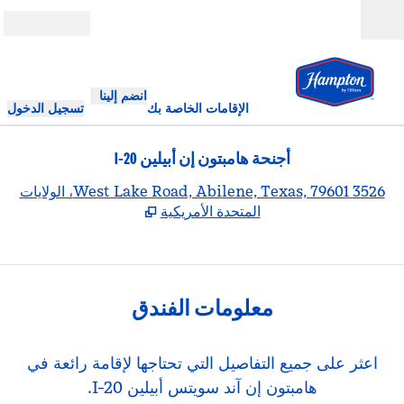
خطى إلى المحتوى
مفتوح
انضم إلينا
الإقامات الخاصة بك
تسجيل الدخول
أجنحة هامبتون إن أبيلين I-20
,
يف
3526 West Lake Road, Abilene, Texas, 79601، الولايات
المتحدة الأمريكية
معلومات الفندق
اعثر على جميع التفاصيل التي تحتاجها لإقامة رائعة في
هامبتون إن آند سويتس أبيلين I-20.