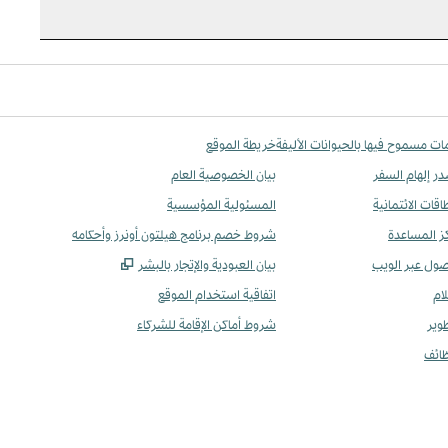
مات مسموح فيها بالحيوانات الأليفة
خريطة الموقع
ر إلهام السفر
بيان الخصوصية العام
اقات الائتمانية
المسئولية المؤسسية
ز المساعدة
شروط خصم برنامج هيلتون أونرز وأحكامه
,
يفتح علامة تبويب جد
صول عبر الويب
بيان العبودية والإتجار بالبشر
لام
اتفاقية استخدام الموقع
طوير
شروط أماكن الإقامة للشركاء
ظائف