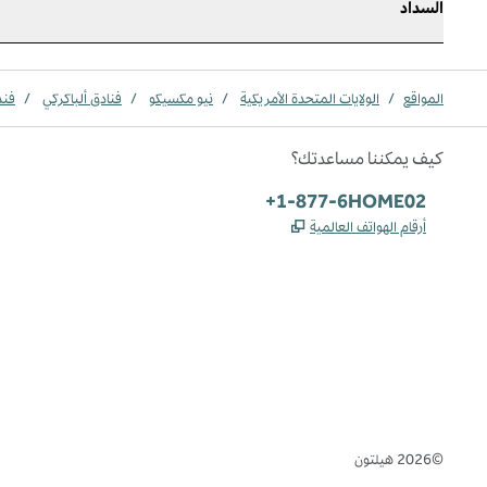
السداد
المواقع
/
الولايات المتحدة الأمريكية
/
نيو مكسيكو
/
فنادق ألباكركي
/
فند
كيف يمكننا مساعدتك؟
الهاتف:
+1-877-6HOME02
,
يفتح علامة تبويب جديدة
أرقام الهواتف العالمية
Instagram
Facebook
X
،
،
،
يفتح علامة تبويب جديدة
يفتح علامة تبويب جديدة
يفتح علامة تبويب جديدة
©
2026
هيلتون