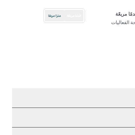
مًا مربعًة
قدمًا مربعًة
مترًا مربعًا
 الفعاليات
بويب جديدة