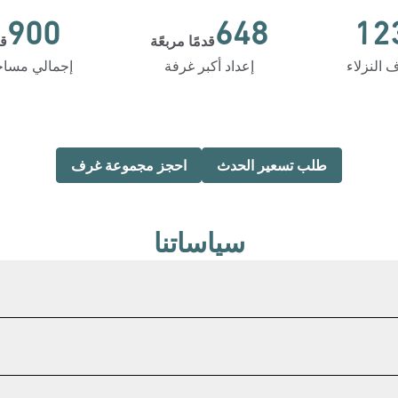
900
648
12
قدمًا مربعًة
قد
أقدام مربعة
أقدام مربعة
 النزلاء
إعداد أكبر غرفة
إجمالي مساحة
،
فتح علامة تبويب جديدة
،
فتح علامة ت
طلب تسعير الحدث
احجز مجموعة غرف
سياساتنا