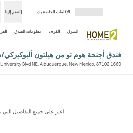
خطى إلى المحتوى
الإقامات الخاصة بك
انضم إلينا
افتح القائمة
المنزل
الغرف
معلومات الفندق
العر
فندق أجنحة هوم تو من هيلتون ألبوكيركي/د
1660 University Blvd NE, Albuquerque, New Mexico, 87102، الولايات المتحدة الأمريكية
اعثر على جميع التفاصيل التي ت