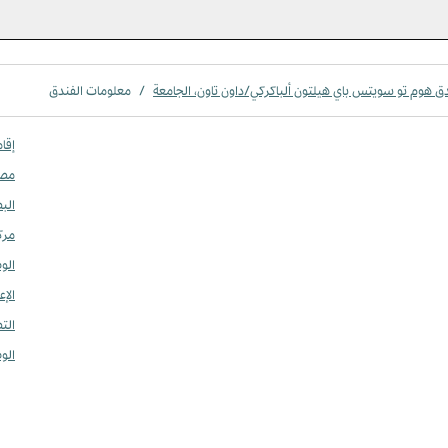
ق هوم تو سويتس باي هيلتون ألباكركي/داون تاون، الجامعة
/
معلومات الفندق
إقا
مصد
البط
مرك
الو
الإع
الت
الو