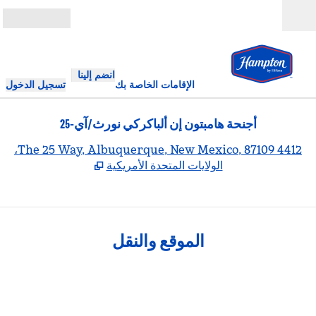
خطى إلى المحتوى
مفتوح
انضم إلينا
الإقامات الخاصة بك
تسجيل الدخول
أجنحة هامبتون إن ألباكركي نورث/آي-25
,
يف
4412 The 25 Way, Albuquerque, New Mexico, 87109،
الولايات المتحدة الأمريكية
الموقع والنقل