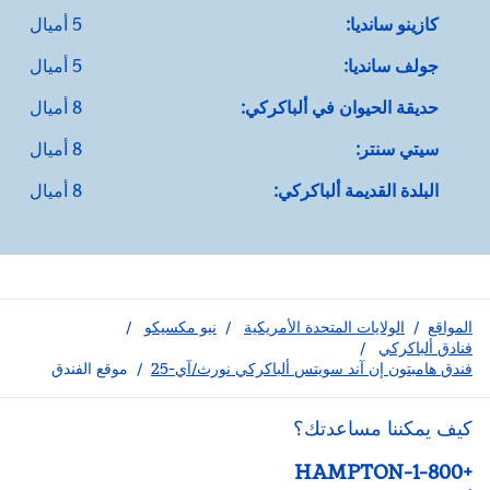
كازينو سانديا:
5 أميال
جولف سانديا:
5 أميال
حديقة الحيوان في ألباكركي:
8 أميال
سيتي سنتر:
8 أميال
البلدة القديمة ألباكركي:
8 أميال
المواقع
/
الولايات المتحدة الأمريكية
/
نيو مكسيكو
/
فنادق ألباكركي
/
فندق هامبتون إن آند سويتس ألباكركي نورث/آي-25
/
موقع الفندق
كيف يمكننا مساعدتك؟
الهاتف:
+1-800-HAMPTON