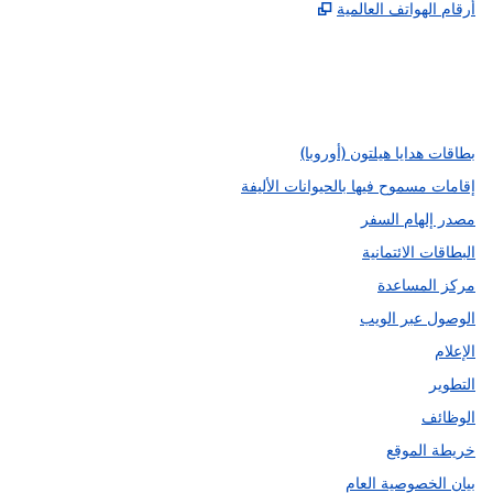
,
يفتح علامة تبويب جديدة
أرقام الهواتف العالمية
Instagram
Facebook
X
،
،
،
يفتح علامة تبويب جديدة
يفتح علامة تبويب جديدة
يفتح علامة تبويب جديدة
بطاقات هدايا هيلتون (أوروبا)
إقامات مسموح فيها بالحيوانات الأليفة
مصدر إلهام السفر
البطاقات الائتمانية
مركز المساعدة
الوصول عبر الويب
الإعلام
التطوير
الوظائف
خريطة الموقع
بيان الخصوصية العام