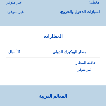
مغطى:
غير متوفر
امتيازات الدخول والخروج:
غير متوفرة
المطارات
11 أميال
مطار البوكيرك الدولي
حافلة المطار
غير متوفر
المعالم القريبة