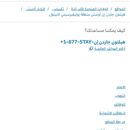
المواقع
/
الولايات المتحدة الأمريكية
/
تكساس
/
فنادق أوستن
/
هيلتون جاردن إن أوستن منطقة يونيفيرسيتي كابيتول
كيف يمكننا مساعدتك؟
الهاتف:
+1-877-STAY-هيلتون جاردن إن
,
يفتح علامة تبويب جديدة
أرقام الهواتف العالمية
Instagram
Facebook
X
،
،
،
يفتح علامة تبويب جديدة
يفتح علامة تبويب جديدة
يفتح علامة تبويب جديدة
الإعلام
التطوير
الوظائف
البطاقات الائتمانية
خريطة الموقع