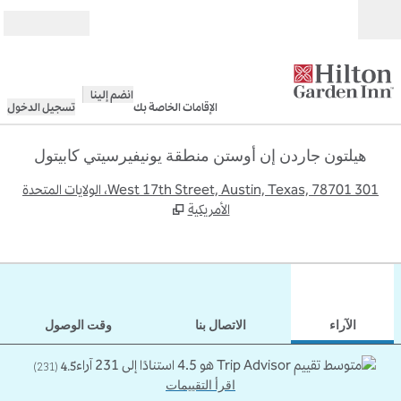
خطى إلى المحتوى
مفتوح
انضم إلينا
الإقامات الخاصة بك
تسجيل الدخول
هيلتون جاردن إن أوستن منطقة يونيفيرسيتي كابيتول
,
يف
301 West 17th Street, Austin, Texas, 78701، الولايات المتحدة
الأمريكية
12
/
1
الصورة السابقة
الصورة 
 من 12
الآراء
الاتصال بنا
وقت الوصول
)
231
(
4.5
اقرأ التقييمات