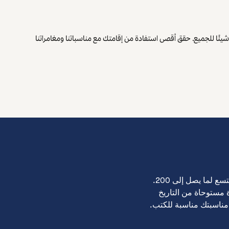
عد جراديويت Storrs قاعدة مثالية لاستكشاف جامعة أوكون والمنطقة المحيطة. سواء كنت مسافرًا، أو والدًا زائرًا، أو خريجًا من جامعة UConn، تقدم Storrs شيئًا للجميع. حقق أقصى استفادة من إقامتك مع مناسباتنا ومغامراتنا
يُعد جراديويت Storrs مكانًا مثاليًا لتجمعك التالي، حيث يضم مكانين مرنين للفعاليات ومساحة تتسع لما يصل إلى 200.
 مستوحاة من التاريخ
مناسبتك مناسبة للكتب.