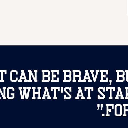
t can be brave, b
g what's at stak
”
fo