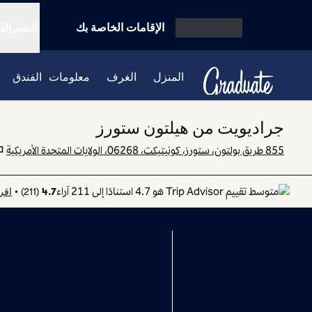
خطى إلى المحتوى
الإقامات الخاصة بك
انضم إلين
افتح القائمة
المنزل
الغرف
معلومات الفندق
جراديويت من هيلتون ستورز
855 طريق بولتون، ستورز، كونيتيكت، 06268، الولايات المتحدة الأمريكية
اقر
•
)
211
(
4.7