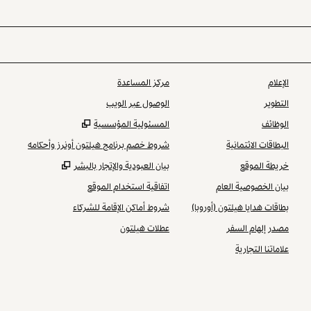
الإعلام
مركز المساعدة
التطوير
الوصول عبر الويب
,
يفتح علامة تبويب جد
الوظائف
المسئولية المؤسسية
البطاقات الائتمانية
شروط خصم برنامج هيلتون أونرز وأحكامه
,
يفتح علامة تبو
خريطة الموقع
بيان العبودية والإتجار بالبشر
بيان الخصوصية العام
اتفاقية استخدام الموقع
بطاقات هدايا هيلتون (أوروبا)
شروط أماكن الإقامة للشركاء
مصدر إلهام السفر
عطلات هيلتون
علاماتنا التجارية