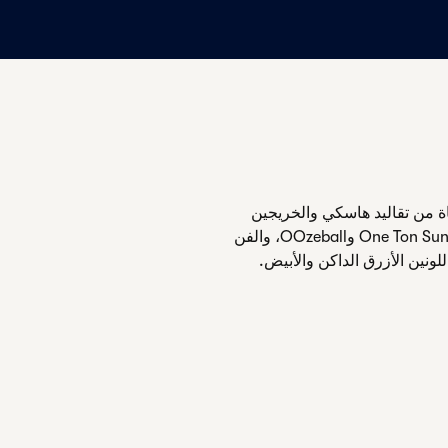
ة من تقاليد هاسكي والخريجين
المشهورين. خلال إقامتك، ستجد إيماءات إلى One Ton Sundae وOOzeball، والفن
ونين الأزرق الداكن والأبيض.