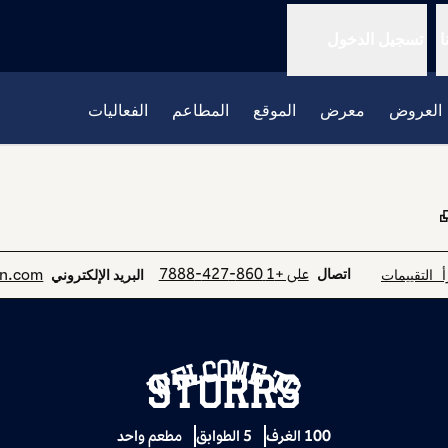
ا
تسجيل الدخول
العروض
معرض
الموقع
المطاعم
الفعاليات
,
يفتح علامة تبويب جديدة
اتصل
البريد الإلكترونيBDLGSGU
على +1 860-427-7888
أ التقييمات
اتصال
on.com
البريد الإلكتروني
Welcome To
STORRS
100 الغرف
5 الطوابق
مطعم واحد