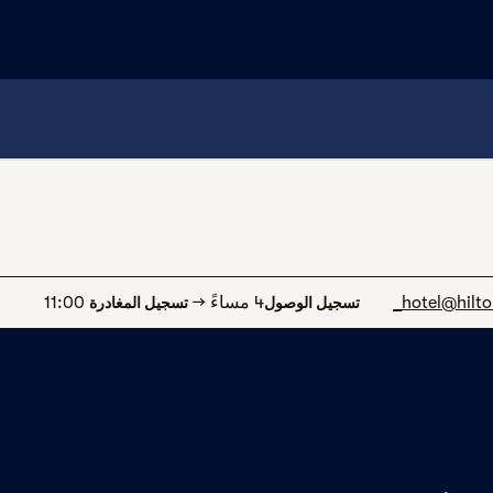
1 من 12
12
/
1
الصورة السابقة
الصورة التالية
@hilt
_hotel
4 مساءً
→
11:00
تسجيل الوصول
تسجيل المغادرة