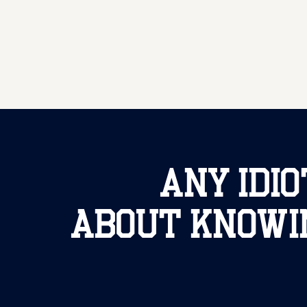
Any idio
about knowin