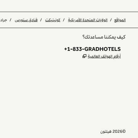
المواقع
/
الولايات المتحدة الأمريكية
/
كونيتيكت
/
فنادق ستورس
/
جراد
كيف يمكننا مساعدتك؟
الهاتف:
+1-833-GRADHOTELS
,
يفتح علامة تبويب جديدة
أرقام الهواتف العالمية
INSTAGRAM
غير ذلك
،
يفتح علامة تبويب جديدة
،
يفتح علامة تبويب جديدة
©
2026
هيلتون