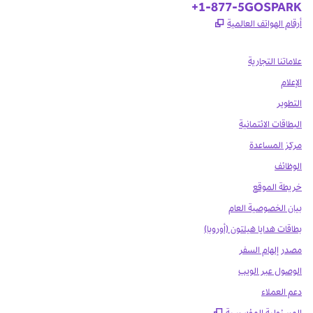
الهاتف:
+1-877-5GOSPARK
,
يفتح علامة تبويب جديدة
أرقام الهواتف العالمية
علاماتنا التجارية
الإعلام
التطوير
البطاقات الائتمانية
مركز المساعدة
الوظائف
خريطة الموقع
بيان الخصوصية العام
بطاقات هدايا هيلتون (أوروبا)
مصدر إلهام السفر
الوصول عبر الويب
دعم العملاء
,
يفتح علامة تبويب جديدة
المسئولية المؤسسية