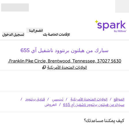
خطى إلى المحتوى
مفتوح
انضم إلينا
الإقامات الخاصة بك
تسجيل الدخول
سبارك من هيلتون برنتوود ناشفيل آي 65S
,
يف
5630 Franklin Pike Circle, Brentwood, Tennessee, 37027،
الولايات المتحدة الأمريكية
المواقع
/
الولايات المتحدة الأمريكية
/
تينيسي
/
فنادق برنتوود
/
سبارك من هيلتون برنتوود ناشفيل آي 65S
/
العروض
كيف يمكننا مساعدتك؟