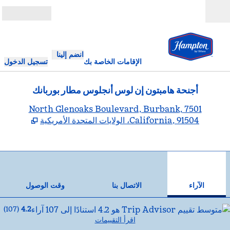
خطى إلى المحتوى
مفتوح
انضم إلينا
الإقامات الخاصة بك
تسجيل الدخول
أجنحة هامبتون إن لوس أنجلوس مطار بوربانك
,
يف
7501 North Glenoaks Boulevard, Burbank,
California, 91504، الولايات المتحدة الأمريكية
12
/
1
الصورة السابقة
الصورة
من 12
الاتصال بنا
الآراء
الاتصال بنا
وقت الوصول
)
107
(
4.2
اقرأ التقييمات