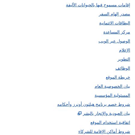
إقامات مسموح فيها بالحيوانات الأليفة
مصدر إلهام السفر
البطاقات الائتمانية
مركز المساعدة
الوصول عبر الويب
الإعلام
التطوير
الوظائف
خريطة الموقع
بيان الخصوصية العام
المسئولية المؤسسية
شروط خصم برنامج هيلتون أونرز وأحكامه
,
يفتح علامة تبويب جديدة
بيان العبودية والإتجار بالبشر
اتفاقية استخدام الموقع
شروط أماكن الإقامة للشركاء