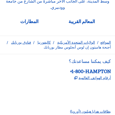
وسط المدينة، على الجانب الآخر مباشرةً من الشارع من جامعة
وودبيري.
المعالم القريبة
المطارات
المواقع
/
الولايات المتحدة الأمريكية
/
كاليفورنيا
/
فنادق بوربانك
/
أجنحة هامبتون إن لوس أنجلوس مطار بوربانك
كيف يمكننا مساعدتك؟
الهاتف:
+1-800-HAMPTON
,
يفتح علامة تبويب جديدة
أرقام الهواتف العالمية
Instagram
Facebook
X
،
،
،
يفتح علامة تبويب جديدة
يفتح علامة تبويب جديدة
يفتح علامة تبويب جديدة
بطاقات هدايا هيلتون (أوروبا)