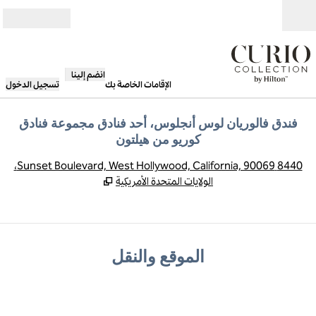
خطى إلى المحتوى
مفتوح
انضم إلينا
الإقامات الخاصة بك
تسجيل الدخول
فندق فالوريان لوس أنجلوس، أحد فنادق مجموعة فنادق
كوريو من هيلتون
,
يف
8440 Sunset Boulevard, West Hollywood, California, 90069،
الولايات المتحدة الأمريكية
الموقع والنقل