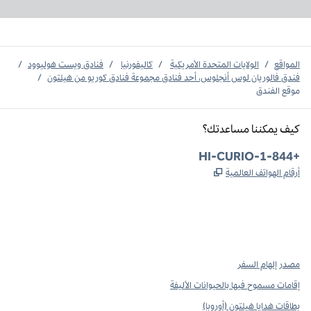
المواقع
/
الولايات المتحدة الأمريكية
/
كاليفورنيا
/
فنادق ويست هوليوود
/
فندق فالوريان لوس أنجلوس، أحد فنادق مجموعة فنادق كوريو من هيلتون
/
موقع الفندق
كيف يمكننا مساعدتك؟
الهاتف:
+1-844-HI-CURIO
,
يفتح علامة تبويب جديدة
أرقام الهواتف العالمية
Instagram
Facebook
X
،
،
،
يفتح علامة تبويب جديدة
يفتح علامة تبويب جديدة
يفتح علامة تبويب جديدة
مصدر إلهام السفر
إقامات مسموح فيها بالحيوانات الأليفة
بطاقات هدايا هيلتون (أوروبا)