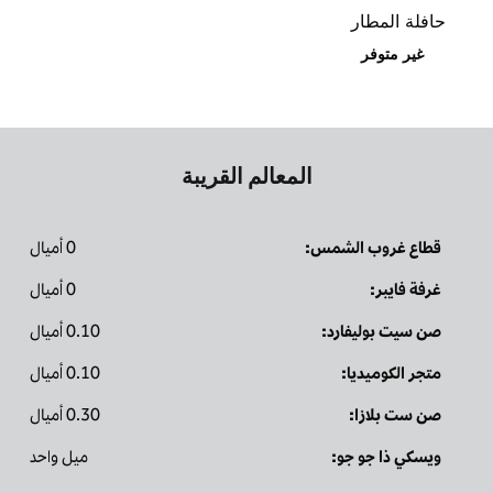
حافلة المطار
غير متوفر
المعالم القريبة
قطاع غروب الشمس:
0 أميال
غرفة فايبر:
0 أميال
صن سيت بوليفارد:
0.10 أميال
متجر الكوميديا:
0.10 أميال
صن ست بلازا:
0.30 أميال
ويسكي ذا جو جو:
ميل واحد