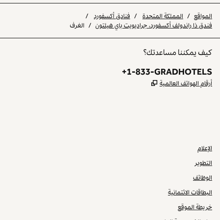
المواقع
/
المملكة المتحدة
/
فنادق أكسفورد
/
فندق ذا راندولف أكسفورد، جراديويت باي هيلتون
/
الغرف
كيف يمكننا مساعدتك؟
الهاتف:
+1-833-GRADHOTELS
,
يفتح علامة تبويب جديدة
أرقام الهواتف العالمية
INSTAGRAM
غير ذلك
،
يفتح علامة تبويب جديدة
،
يفتح علامة تبويب جديدة
الإعلام
التطوير
الوظائف
البطاقات الائتمانية
خريطة الموقع