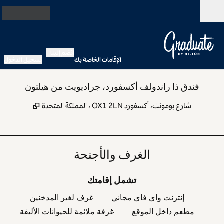
خطى إلى المحتوى
مفتوح
انضم إلينا
الإقامات الخاصة بك
تسجيل الدخول
فندق ذا راندولف أكسفورد، جراديويت من هيلتون
,
يفتح علامة
شارع بومونت، أكسفورد OX1 2LN ، المملكة المتحدة
الغرف والأجنحة
تشمل إقامتك
إنترنت واي فاي مجاني
غرف لغير المدخنين
مطعم داخل الموقع
غرفة ملائمة للحيوانات الأليفة