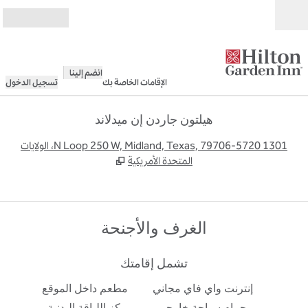
خطى إلى المحتوى
مفتوح
انضم إلينا
الإقامات الخاصة بك
تسجيل الدخول
هيلتون جاردن إن ميدلاند
,
يف
1301 N Loop 250 W, Midland, Texas, 79706-5720، الولايات
المتحدة الأمريكية
الغرف والأجنحة
تشمل إقامتك
إنترنت واي فاي مجاني
مطعم داخل الموقع
حمام سباحة خارجي
مركز اللياقة البدنية