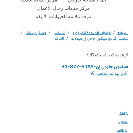
مركز خدمات رجال الأعمال
غرفة ملائمة للحيوانات الأليفة
المواقع
/
الولايات المتحدة الأمريكية
/
تكساس
/
فنادق ميدلاند
/
سلسلة فنادق هيلتون جاردن إن ميدلاند
/
الغرف
كيف يمكننا مساعدتك؟
الهاتف:
+1-877-STAY-هيلتون جاردن إن
,
يفتح علامة تبويب جديدة
أرقام الهواتف العالمية
Instagram
Facebook
X
،
،
،
يفتح علامة تبويب جديدة
يفتح علامة تبويب جديدة
يفتح علامة تبويب جديدة
الإعلام
التطوير
الوظائف