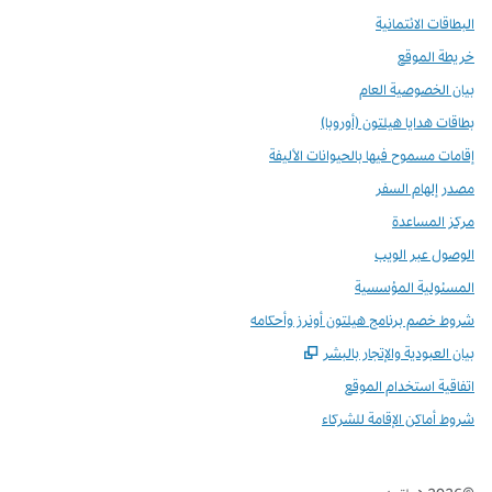
البطاقات الائتمانية
خريطة الموقع
بيان الخصوصية العام
بطاقات هدايا هيلتون (أوروبا)
إقامات مسموح فيها بالحيوانات الأليفة
مصدر إلهام السفر
مركز المساعدة
الوصول عبر الويب
المسئولية المؤسسية
شروط خصم برنامج هيلتون أونرز وأحكامه
,
يفتح علامة تبويب جديدة
بيان العبودية والإتجار بالبشر
اتفاقية استخدام الموقع
شروط أماكن الإقامة للشركاء