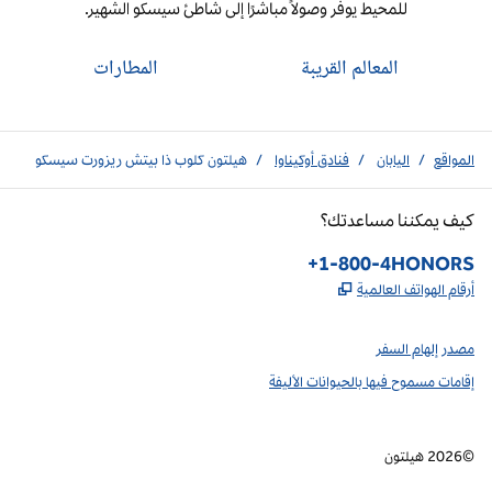
للمحيط يوفر وصولاً مباشرًا إلى شاطئ سيسكو الشهير.
المعالم القريبة
المطارات
المواقع
/
اليابان
/
فنادق أوكيناوا
/
هيلتون كلوب ذا بيتش ريزورت سيسكو
كيف يمكننا مساعدتك؟
الهاتف:
+1-800-4HONORS
,
يفتح علامة تبويب جديدة
أرقام الهواتف العالمية
مصدر إلهام السفر
إقامات مسموح فيها بالحيوانات الأليفة
©
2026
هيلتون