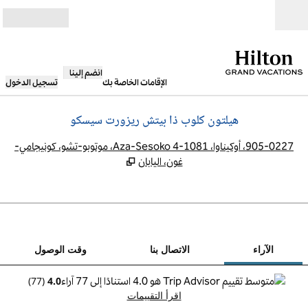
خطى إلى المحتوى
مفتوح
انضم إلينا
الإقامات الخاصة بك
تسجيل الدخول
هيلتون كلوب ذا بيتش ريزورت سيسكو
,
يف
905-0227، أوكيناوا، 1081-4 Aza-Sesoko، موتوبو-تشو، كونيجامي-
غون، اليابان
12
/
1
الصورة السابقة
الصورة 
 من 12
الاتصال بنا
الآراء
الاتصال بنا
وقت الوصول
)
77
(
4.0
اقرأ التقييمات