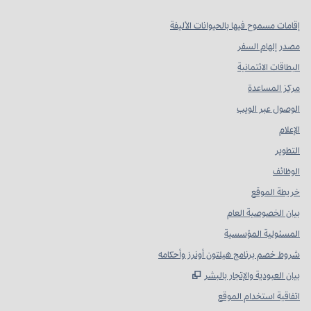
إقامات مسموح فيها بالحيوانات الأليفة
مصدر إلهام السفر
البطاقات الائتمانية
مركز المساعدة
الوصول عبر الويب
الإعلام
التطوير
الوظائف
خريطة الموقع
بيان الخصوصية العام
المسئولية المؤسسية
شروط خصم برنامج هيلتون أونرز وأحكامه
,
يفتح علامة تبويب جديدة
بيان العبودية والإتجار بالبشر
اتفاقية استخدام الموقع