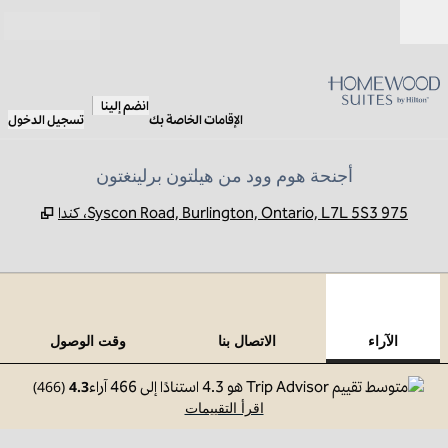
خطى إلى المحتوى
مفتوح
انضم إلينا
الإقامات الخاصة بك
تسجيل الدخول
أجنحة هوم وود من هيلتون برلينغتون
,
يفتح ع
975 Syscon Road, Burlington, Ontario, L7L 5S3، كندا
12
/
1
الصورة السابقة
الصورة 
 من 12
الاتصال بنا
الآراء
الاتصال بنا
وقت الوصول
)
466
(
4.3
اقرأ التقييمات