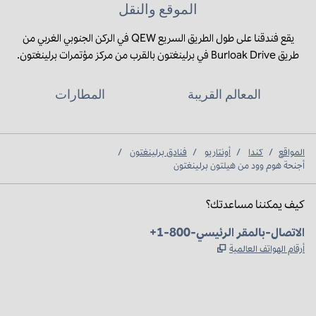
الموقع والنقل
يقع فندقنا على طول الطريق السريع QEW في الركن الجنوبي الغربي من
طريق Burloak Drive في برلينغتون بالقرب من مركز مؤتمرات برلينغتون.
المعالم القريبة
المطارات
المواقع
/
كندا
/
أونتاريو
/
فنادق برلينغتون
/
أجنحة هوم وود من هيلتون برلينغتون
كيف يمكننا مساعدتك؟
الهاتف:
+1-800-الاتصال-بالمقر الرئيسي
,
يفتح علامة تبويب جديدة
أرقام الهواتف العالمية
Instagram
Facebook
X
،
،
،
يفتح علامة تبويب جديدة
يفتح علامة تبويب جديدة
يفتح علامة تبويب جديدة