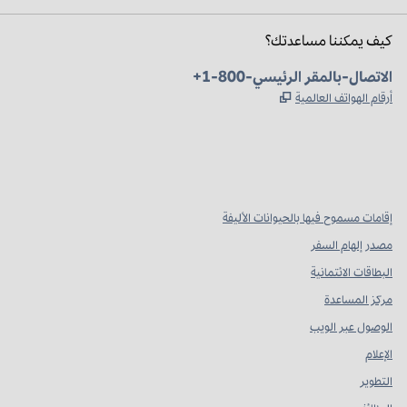
كيف يمكننا مساعدتك؟
الهاتف:
+1-800-الاتصال-بالمقر الرئيسي
,
يفتح علامة تبويب جديدة
أرقام الهواتف العالمية
Instagram
Facebook
X
،
،
،
يفتح علامة تبويب جديدة
يفتح علامة تبويب جديدة
يفتح علامة تبويب جديدة
إقامات مسموح فيها بالحيوانات الأليفة
مصدر إلهام السفر
البطاقات الائتمانية
مركز المساعدة
الوصول عبر الويب
الإعلام
التطوير