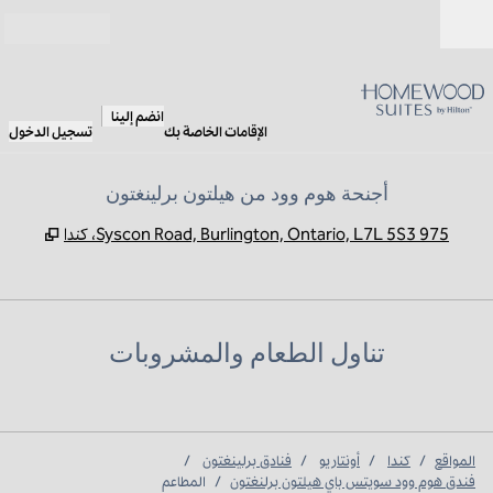
خطى إلى المحتوى
مفتوح
انضم إلينا
الإقامات الخاصة بك
تسجيل الدخول
أجنحة هوم وود من هيلتون برلينغتون
,
يفتح ع
975 Syscon Road, Burlington, Ontario, L7L 5S3، كندا
تناول الطعام والمشروبات
المواقع
/
كندا
/
أونتاريو
/
فنادق برلينغتون
/
فندق هوم وود سويتس باي هيلتون برلنغتون
/
المطاعم