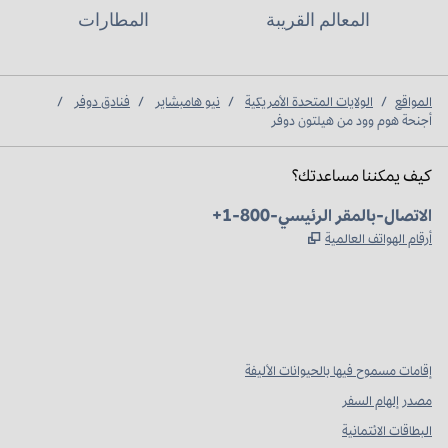
المعالم القريبة
المطارات
المواقع
/
الولايات المتحدة الأمريكية
/
نيو هامبشاير
/
فنادق دوفر
/
أجنحة هوم وود من هيلتون دوفر
كيف يمكننا مساعدتك؟
الهاتف:
+1-800-الاتصال-بالمقر الرئيسي
,
يفتح علامة تبويب جديدة
أرقام الهواتف العالمية
Instagram
Facebook
X
،
،
،
يفتح علامة تبويب جديدة
يفتح علامة تبويب جديدة
يفتح علامة تبويب جديدة
إقامات مسموح فيها بالحيوانات الأليفة
مصدر إلهام السفر
البطاقات الائتمانية