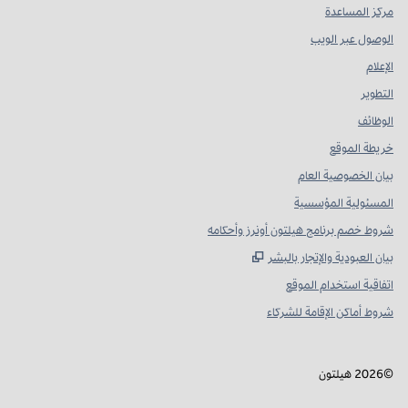
مركز المساعدة
الوصول عبر الويب
الإعلام
التطوير
الوظائف
خريطة الموقع
بيان الخصوصية العام
المسئولية المؤسسية
شروط خصم برنامج هيلتون أونرز وأحكامه
,
يفتح علامة تبويب جديدة
بيان العبودية والإتجار بالبشر
اتفاقية استخدام الموقع
شروط أماكن الإقامة للشركاء
©
2026
هيلتون