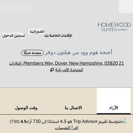
خطى إلى المحتوى
مفتوح
انضم إلينا
الإقامات الخاصة بك
تسجيل الدخول
أجنحة هوم وود من هيلتون دوفر
مجددة حديثًا
,
يف
21 Members Way, Dover, New Hampshire, 03820، الولايات
المتحدة الأمريكية
12
/
1
الصورة السابقة
الصورة 
 من 12
الآراء
الاتصال بنا
وقت الوصول
)
730
(
4.5
اقرأ التقييمات