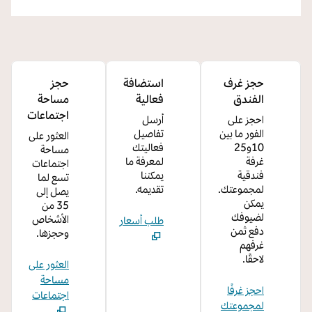
حجز غرف
استضافة
حجز
الفندق
فعالية
مساحة
اجتماعات
احجز على
أرسل
الفور ما بين
تفاصيل
العثور على
10و25
فعاليتك
مساحة
غرفة
لمعرفة ما
اجتماعات
فندقية
يمكننا
تسع لما
لمجموعتك.
تقديمه.
يصل إلى
يمكن
35 من
لضيوفك
الأشخاص
طلب أسعار
دفع ثمن
وحجزها.
غرفهم
لاحقًا.
العثور على
مساحة
احجز غرفًا
اجتماعات
لمجموعتك