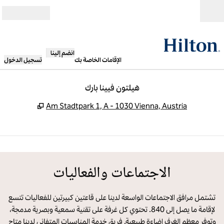
خطى إلى المحتوى
مفتوح
انضم إلينا
الإقامات الخاصة بك
تسجيل الدخول
هيلتون فيينا بارك
,
يفتح علامة ت
Am Stadtpark 1, A - 1030 Vienna, Austria
14
/
1
الصورة السابقة
الصورة 
 من 14
الاجتماعات والفعاليات
تشتمل مرافق الاجتماعات الواسعة لدينا على قاعتين كبيرتين للفعاليات تتسع
لإقامة ما يصل إلى 840. تحتوي كل غرفة على تقنية سمعية وبصرية مدمجة،
وتوفر معظم الغرف إضاءة طبيعية. فريق خدمة المناسبات المتفاني لدينا متاح