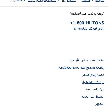
المواقع
/
النمسا
/
فنادق فيينا
/
فندق هيلتون فيينا بارك
/
الفعاليات
كيف يمكننا مساعدتك؟
رقم الهاتف:
+1-800-HILTONS
,
يفتح علامة تبويب جديدة
أرقام الهواتف العالمية
pinterest
Youtube
Instagram
Facebook
X
،
،
،
يفتح علامة تبويب جديدة
،
يفتح علامة تبويب جديدة
،
يفتح علامة تبويب جديدة
يفتح علامة تبويب جديدة
يفتح علامة تبويب جديدة
بطاقات هدايا هيلتون (أوروبا)
إقامات مسموح فيها بالحيوانات الأليفة
مصدر إلهام السفر
البطاقات الائتمانية
مركز المساعدة
الوصول عبر الويب
التطوير