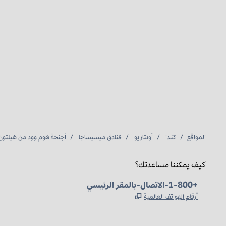
المواقع
/
كندا
/
أونتاريو
/
فنادق ميسيساجا
/
أجنحة هوم وود من هيلتون
كيف يمكننا مساعدتك؟
الهاتف:
+1-800-الاتصال-بالمقر الرئيسي
,
يفتح علامة تبويب جديدة
أرقام الهواتف العالمية
Instagram
Facebook
X