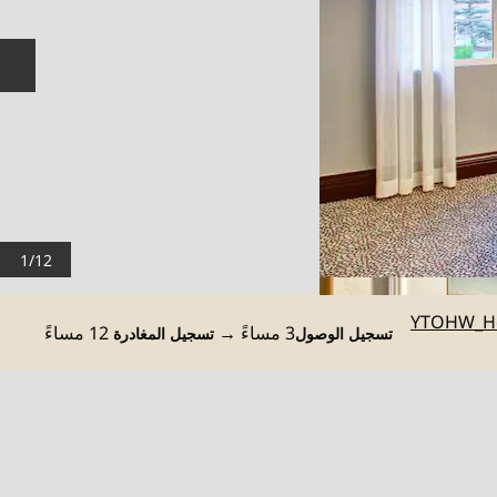
الش
1
/
12
YTOHW_H
3 مساءً
→
12 مساءً
تسجيل الوصول
تسجيل المغادرة