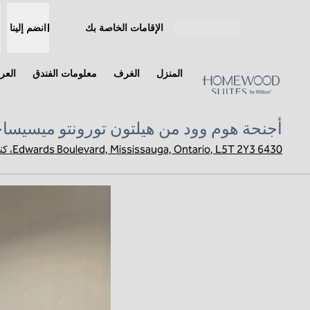
خطى إلى المحتوى
الإقامات الخاصة بك
انضم إلينا
افتح القائمة
المنزل
الغرف
معلومات الفندق
الع
أجنحة هوم وود من هيلتون تورونتو ميسيساج
6430 Edwards Boulevard, Mississauga, Ontario, L5T 2Y3، كندا