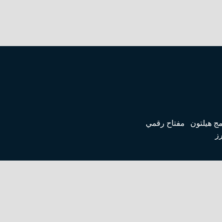
مج هيلتون
مفتاح رقمي
رز