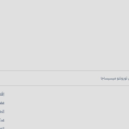
 تورونتو ميسيساجا
إقا
مصد
البط
مرك
الو