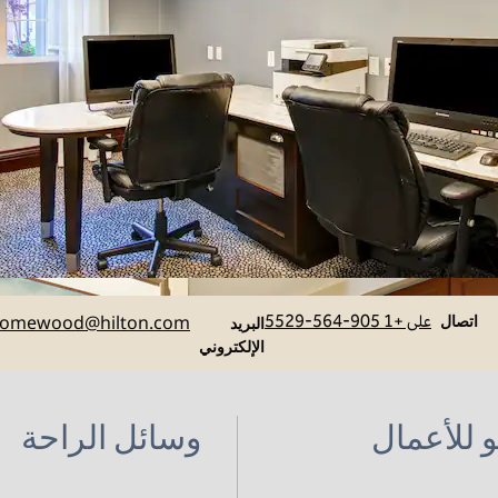
اتصل
Email
اتصال
على +1 905-564-5529
@hilton.com
omewood
البريد
الإلكتروني
 للأعمال
وسائل الراحة