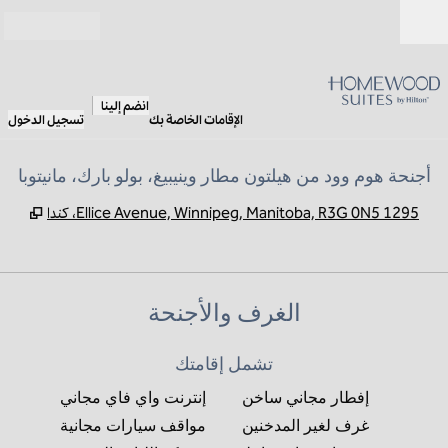
خطى إلى المحتوى
مفتوح
انضم إلينا
الإقامات الخاصة بك
تسجيل الدخول
أجنحة هوم وود من هيلتون مطار وينيبيغ، بولو بارك، مانيتوبا
,
يفتح
1295 Ellice Avenue, Winnipeg, Manitoba, R3G 0N5، كندا
الغرف والأجنحة
تشمل إقامتك
إفطار مجاني ساخن
إنترنت واي فاي مجاني
غرف لغير المدخنين
مواقف سيارات مجانية