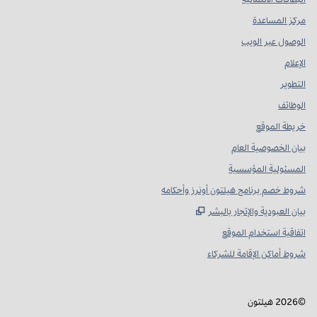
مركز المساعدة
الوصول عبر الويب
الإعلام
التطوير
الوظائف
خريطة الموقع
بيان الخصوصية العام
المسئولية المؤسسية
شروط خصم برنامج هيلتون أونرز وأحكامه
,
يفتح علامة تبويب جديدة
بيان العبودية والإتجار بالبشر
اتفاقية استخدام الموقع
شروط أماكن الإقامة للشركاء
©
2026
هيلتون