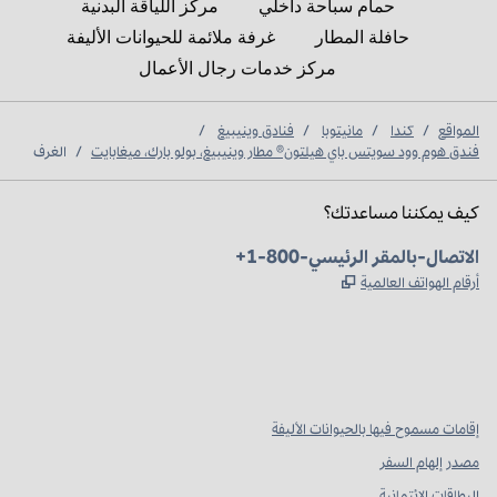
حمام سباحة داخلي
مركز اللياقة البدنية
حافلة المطار
غرفة ملائمة للحيوانات الأليفة
مركز خدمات رجال الأعمال
المواقع
/
كندا
/
مانيتوبا
/
فنادق وينيبيغ
/
فندق هوم وود سويتس باي هيلتون® مطار وينيبيغ، بولو بارك، ميغابايت
/
الغرف
كيف يمكننا مساعدتك؟
الهاتف:
+1-800-الاتصال-بالمقر الرئيسي
,
يفتح علامة تبويب جديدة
أرقام الهواتف العالمية
Instagram
Facebook
X
،
،
،
يفتح علامة تبويب جديدة
يفتح علامة تبويب جديدة
يفتح علامة تبويب جديدة
إقامات مسموح فيها بالحيوانات الأليفة
مصدر إلهام السفر
البطاقات الائتمانية