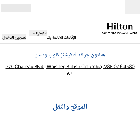
خطى إلى المحتوى
مفتوح
انضم إلينا
الإقامات الخاصة بك
تسجيل الدخول
هيلتون جراند ڤاكيشنز كلوب ويسلر
,
يف
4580 Chateau Blvd., Whistler, British Columbia, V8E 0Z6، كندا
الموقع والنقل