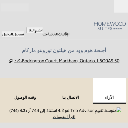
خطى إلى المحتوى
مفتوح
انضم إلينا
الإقامات الخاصة بك
تسجيل الدخول
أجنحة هوم وود من هيلتون تورونتو ماركام
,
يفتح
50 Bodrington Court, Markham, Ontario, L6G0A9، كندا
12
/
1
الصورة السابقة
الصورة 
 من 12
الاتصال بنا
الآراء
الاتصال بنا
وقت الوصول
)
744
(
4.2
اقرأ التقييمات