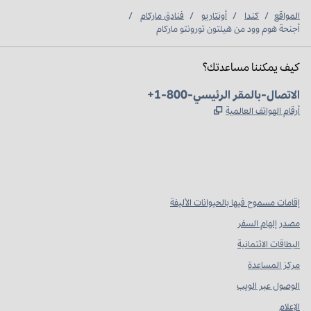
المواقع
/
كندا
/
أونتاريو
/
فنادق ماركام
/
أجنحة هوم وود من هيلتون تورونتو ماركام
كيف يمكننا مساعدتك؟
الهاتف:
+1-800-الاتصال-بالمقر الرئيسي
,
يفتح علامة تبويب جديدة
أرقام الهواتف العالمية
Instagram
Facebook
X
،
،
،
يفتح علامة تبويب جديدة
يفتح علامة تبويب جديدة
يفتح علامة تبويب جديدة
إقامات مسموح فيها بالحيوانات الأليفة
مصدر إلهام السفر
البطاقات الائتمانية
مركز المساعدة
الوصول عبر الويب
الإعلام