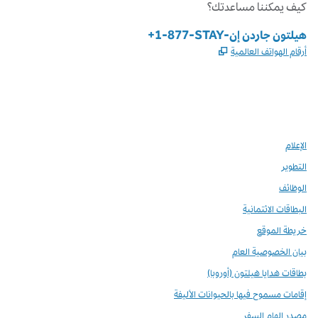
كيف يمكننا مساعدتك؟
الهاتف:
+1-877-STAY-هيلتون جاردن إن
,
يفتح علامة تبويب جديدة
أرقام الهواتف العالمية
Instagram
Facebook
X
،
،
،
يفتح علامة تبويب جديدة
يفتح علامة تبويب جديدة
يفتح علامة تبويب جديدة
الإعلام
التطوير
الوظائف
البطاقات الائتمانية
خريطة الموقع
بيان الخصوصية العام
بطاقات هدايا هيلتون (أوروبا)
إقامات مسموح فيها بالحيوانات الأليفة
مصدر إلهام السفر