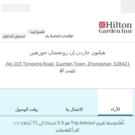
خطى إلى المحتوى
مفتوح
انضم إلينا
الإقامات الخاصة بك
تسجيل الدخول
هيلتون جاردن إن زونغشان جوزهين
,
يف
No.103 Tongxing Road, Guzhen Town, Zhongshan, 528421،
الصين
12
/
1
الصورة السابقة
الصورة 
 من 12
الآراء
الاتصال بنا
وقت الوصول
)
71
(
3.9
اقرأ التقييمات