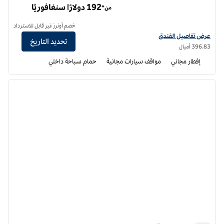
192 دولارًا سنغافوريًا
من*
خصم أونرز غير قابل للاسترداد
عرض تفاصيل الفندق لفندق هامبتون إن باي هيلتون شيليواك
عرض تفاصيل الفندق
تحديد التاريخ
396.83 أميال
إفطار مجاني
مواقف سيارات مجانية
حمام سباحة داخلي
12
/
1
الصورة السابقة
الصورة الت
1 من 12