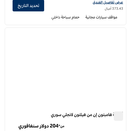
عرض تفاصيل الفندق لفندق دبل تري من هيلتون نورث فانكوفر
عرض تفاصيل الفندق
تحديد التاريخ
373.43 أميال
مواقف سيارات مجانية
حمام سباحة داخلي
12
/
1
الصورة السابقة
الصورة الت
1 من 12
أجنحة هامبتون إن من هيلتون لانجلي سوري
أجنحة هامبتون إن من هيلتون لانجلي سوري
204 دولار سنغافوري
من*