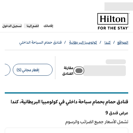
خطى إلى المحتوى
،
يفتح علامة تبويب جديدة
إقاماتك
انضم إلينا
تسجيل الدخول
المواقع
/
كندا
/
كولومبيا البريطانية
/
فنادق حمام السباحة الداخلي
مقارنة
إفطار مجاني (5)
الفنادق
عوامل التصفية المقترحة
فنادق حمام بحمام سباحة داخلي في كولومبيا البريطانية، كندا
عرض فندق 9
عرض فندق 9
تشمل الأسعار جميع الضرائب والرسوم
12
/
1
الصورة السابقة
الصورة الت
1 من 12