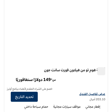
أجنحة هوم تو من هيلتون فورت سانت جون
أجنحة هوم تو من هيلتون فورت سانت جون
149 دولارًا سنغافوريًا
من*
خصم على الشراء المقدم لأعضاء برنامج أونرز
عرض تفاصيل الفندق أجنحة هوم تو من هيلتون فورت سانت جون
عرض تفاصيل الفندق
تحديد التاريخ
203.10 أميال
إفطار مجاني
مواقف سيارات مجانية
حمام سباحة داخلي
12
/
1