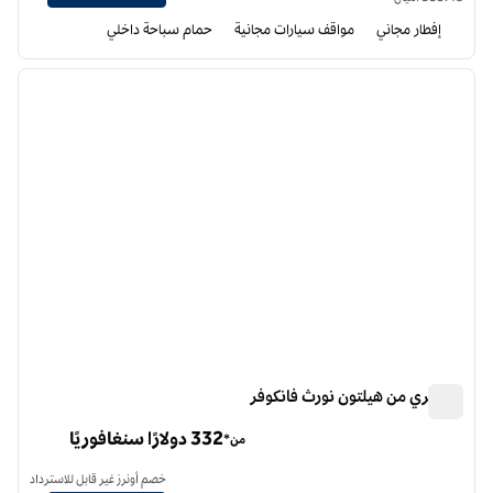
إفطار مجاني
مواقف سيارات مجانية
حمام سباحة داخلي
12
/
1
الصورة السابقة
الصورة الت
1 من 12
دبل تري من هيلتون نورث فانكوفر
دبل تري من هيلتون نورث فانكوفر
332 دولارًا سنغافوريًا
من*
خصم أونرز غير قابل للاسترداد