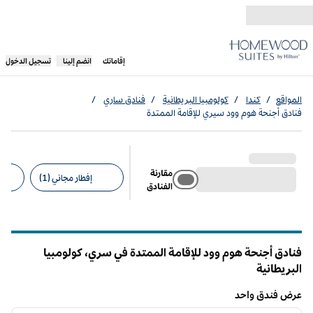
خطى إلى المحتوى
،
يفتح علامة تبويب جديدة
إقاماتك
انضم إلينا
تسجيل الدخول
المواقع
/
كندا
/
كولومبيا البريطانية
/
فنادق ساري
/
فنادق أجنحة هوم وود سيري للإقامة الممتدة
مقارنة
إفطار مجاني (1)
الفنادق
عوامل التصفية المقترحة
فنادق أجنحة هوم وود للإقامة الممتدة في سري،
‎‎‎كولومبيا
البريطانية
كولومبيا البريطانية
عرض فندق واحد
12
/
1
عرض فندق واحد