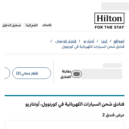
خطى إلى المحتوى
،
يفتح علامة تبويب جديدة
إقاماتك
انضم إلينا
تسجيل الدخول
المواقع
/
كندا
/
أونتاريو
/
فنادق كورنوول
/
فنادق شحن السيارات الكهربائية في كورنوول
مقارنة
إفطار مجاني (2)
الفنادق
عوامل التصفية المقترحة
فنادق شحن السيارات الكهربائية في كورنوول،
أونتاريو
أونتاريو
عرض فندق 2
12
/
1
عرض فندق 2
الصورة السابقة
الصورة الت
1 من 12