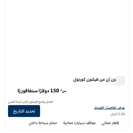
هامبتون إن من هيلتون كورنول
هامبتون إن من هيلتون كورنول
150 دولارًا سنغافوريًا
من*
خصم برنامج هيلتون أونرز شبه المرن
عرض تفاصيل الفندق لفندق هامبتون إن باي هيلتون كورنوول
عرض تفاصيل الفندق
تحديد التاريخ
2.26 أميال
إفطار مجاني
مواقف سيارات مجانية
حمام سباحة داخلي
12
/
1