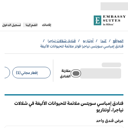
خطى إلى المحتوى
،
يفتح علامة تبويب جديدة
إقاماتك
انضم إلينا
تسجيل الدخول
المواقع
/
كندا
/
أونتاريو
/
فنادق شلالات نياجرا
/
فنادق إمباسي سويتس نياجرا فولز ملائمة للحيوانات الأليفة
مقارنة
إفطار مجاني (1)
الفنادق
عوامل التصفية المقترحة
فنادق إمباسي سويتس ملائمة للحيوانات الأليفة في شلالات
نياجرا،
أونتاريو
أونتاريو
عرض فندق واحد
12
/
1
عرض فندق واحد