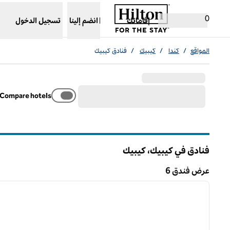
خطى إلى المحتوى
،
يفتح علامة تبويب جديدة
0
إقاماتك
انضم إلينا
تسجيل الدخول
المواقع
/
كندا
/
كيبيك
/
فنادق كيبيك
Compare hotels
فنادق في كيبيك،
كيبيك
عرض فندق 6
1
عرض فندق 6
الصورة السابقة
ا
1 من 9