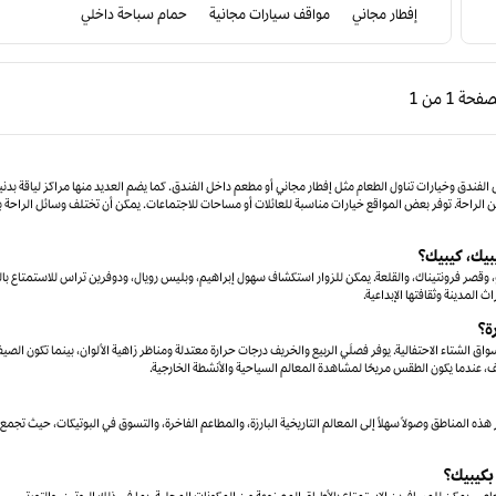
إفطار مجاني
مواقف سيارات مجانية
حمام سباحة داخلي
ابقة، 1 من 1
الصفحة التالية، 1 من 1
لصفحة
1 من 1
الصفحة 1 من 1
لفندق وخيارات تناول الطعام مثل إفطار مجاني أو مطعم داخل الفندق. كما يضم العديد منها مراكز لياقة بدني
الراحة. توفر بعض المواقع خيارات مناسبة للعائلات أو مساحات للاجتماعات. يمكن أن تختلف وسائل الراحة ب
بيك، كيبيك؟
، وقصر فرونتيناك، والقلعة. يمكن للزوار استكشاف سهول إبراهيم، وبليس رويال، ودوفرين تراس للاستمتاع ب
ث المدينة وثقافتها الإبداعية.
ة؟
اق الشتاء الاحتفالية. يوفر فصلَي الربيع والخريف درجات حرارة معتدلة ومناظر زاهية الألوان، بينما تكون الصيف 
خريف، عندما يكون الطقس مريحًا لمشاهدة المعالم السياحية والأنشطة الخارجية.
هذه المناطق وصولاً سهلاً إلى المعالم التاريخية البارزة، والمطاعم الفاخرة، والتسوق في البوتيكات، حيث تجمع 
بكيبيك؟
اصر. يمكن للمسافرين الاستمتاع بالأطباق المصنوعة من المكونات المحلية، بما في ذلك البوتين، والتورتيير،