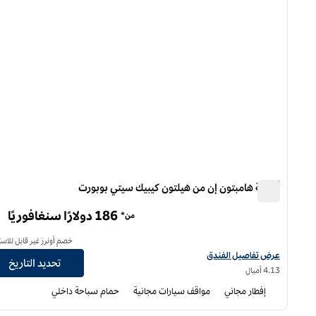
أجنحة هامبتون إن من هيلتون كيبيك سيتي بوبورت
أجنحة هامبتون إن من هيلتون كيبيك سيتي بوبورت
186 دولارًا سنغافوريًا
من*
خصم أونرز غير قابل للاست
عرض تفاصيل الفندق لفندق أجنحة هامبتون إن باي هيلتون كيبيك سيتي بوبورت
عرض تفاصيل الفندق
تحديد التاريخ
4.13 أميال
إفطار مجاني
مواقف سيارات مجانية
حمام سباحة داخلي
/
1