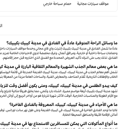
مواقف سيارات مجانية
حمام سباحة خارجي
الصفحة الس
ا
ما وسائل الراحة المتوفرة عادةً في الفنادق في مدينة كيبيك بكيبيك؟
عادةً ما تشمل الفنادق في مدينة كيبيك بكيبيك إنترنت واي فاي مجاني وخدمة مواقف السيارات داخل ا
وحمامات سباحة داخلية أو خارجية، ومرافق أعمال، وغرف مخصصة لذوي الاحتياجات الخاصة لمزيد من 
الفنادق، لذلك يجب على النزلاء تأكيد العروض المحددة مع الفندق الذي اختاروه قبل حجز إقامتهم.
ما هي بعض معالم الجذب الشهيرة والمعالم الثقافية البارزة في مدينة كي
تشمل أهم معالم الجذب في مدينة كيبيك، كيبيك، مدينة كيبيك القديمة المدرجة في قائمة اليونسكو
الخلاب والإطلالات التاريخية. تُقدّم المتاحف، والمعارض الفنية، والساحات العامة مزيدًا من المعرفة بترا
كيف يبدو الطقس في مدينة كيبيك، كيبيك، ومتى يكون أفضل وقت للزيار
تشهد مدينة كيبيك بكيبيك أربعة مواسم مميزة. الشتاء بارد وثلجي، مما يخلق ظروفًا مثالية للتزلج وأسو
مع الأيام الطويلة والمناسبات الخارجية. الوقت الأكثر شهرة للزيارة هو من أواخر الربيع إلى أوائل ال
ما هي الأحياء في مدينة كيبيك، كيبيك، المعروفة بالفنادق الفاخرة؟
غالبًا ما توجد الفنادق الفاخرة في مدينة كيبيك، في كيبيك القديمة وعلى طول نهر سانت لورانس. توفر 
أماكن الإقامة الأنيقة والمناطق المحيطة الخلابة.
ما أنواع المأكولات التي يمكن للمسافرين الاستمتاع بها في مدينة كيبيك 
تضم المطاعم في مدينة كيبيك بكيبيك مزيجًا من المأكولات الفرنسية والكيبيكوا والمطبخ الكندي المع