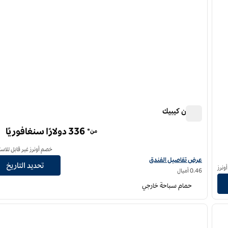
هيلتون كيبيك
هيلتون كيبيك
336 دولارًا سنغافوريًا
من*
خصم أونرز غير قابل للاست
عرض تفاصيل الفندق لفندق هيلتون كيبيك
عرض تفاصيل الفندق
تحديد التاريخ
ونرز
0.46 أميال
حمام سباحة خارجي
/
1
12
لصورة التالية
الصورة السابقة
ا
1 من 12