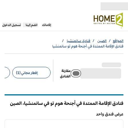
خطى إلى المحتوى
،
يفتح علامة تبويب جديدة
إقاماتك
انضم إلينا
تسجيل الدخول
المواقع
/
الصين
/
فنادق سانمنشيا
/
فنادق الإقامة الممتدة في أجنحة هوم تو سانمنشيا
مقارنة
إفطار مجاني (1)
الفنادق
عوامل التصفية المقترحة
فنادق الإقامة الممتدة في أجنحة هوم تو في سانمنشيا، الصين
عرض فندق واحد
12
/
1
عرض فندق واحد
الصورة السابقة
الصورة الت
1 من 12