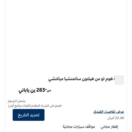
أجنحة هوم تو من هيلتون سانمنشيا ميانتشي
أجنحة هوم تو من هيلتون سانمنشيا ميانتشي
283 ين ياباني
من*
يشمل الرسوم
خصم على الشراء المقدم لأعضاء برنامج أونرز
عرض تفاصيل الفندق أجنحة هوم تو من هيلتون سانمنشيا ميانشي
عرض تفاصيل الفندق
تحديد التاريخ
32.40 أميال
إفطار مجاني
مواقف سيارات مجانية