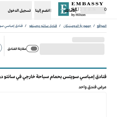
خطى إلى المحتوى
،
يفتح علامة تبويب جديدة
0
إقاماتك
انضم إلينا
تسجيل الدخول
المواقع
/
جمهورية الدومينيكان
/
فنادق سانتو دومينغو
/
فنادق إمباسي سو
مقارنة الفنادق
عو
فنادق إمباسي سويتس بحمام سباحة خارجي في سانتو دوم
عرض فندق واحد
/
1
عرض فندق واحد
الصورة السابقة
ا
1 من 12