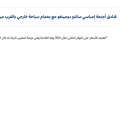
فنادق أجنحة إمباسي سانتو دومينغو مع بحمام سباحة خارجي بالقرب من
*تعتمد الأسعار على التوفر الحالي خلال الـ30 يومًا القادمة وهي عرضة للتغيير. الرجاء إدخال التواريخ الدقيقة للتسعير المحدد والتوفر.