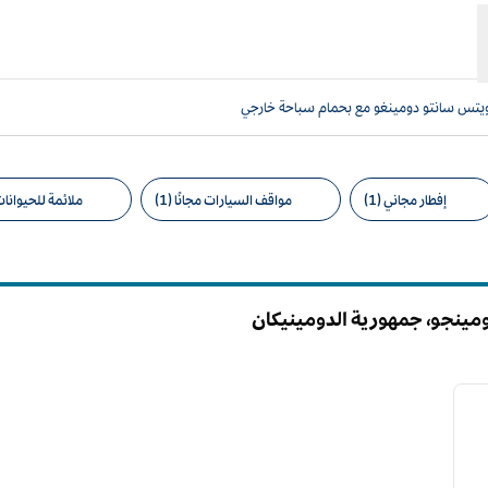
يتس سانتو دومينغو مع بحمام سباحة خارجي
إفطار مجاني (1)
مواقف السيارات مجانًا (1)
ملائمة للحيوانات ا
امل التصفية المقترحة
ينجو، جمهورية الدومينيكان
12
لصورة التالية