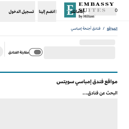
خطى إلى المحتوى
،
يفتح علامة تبويب جديدة
0
إقاماتك
انضم إلينا
تسجيل الدخول
المواقع
/
فنادق أجنحة إمباسي
مقارنة الفنادق
مواقع فندق إمباسي سويتس
البحث عن فنادق…
البحث عن فنادق…