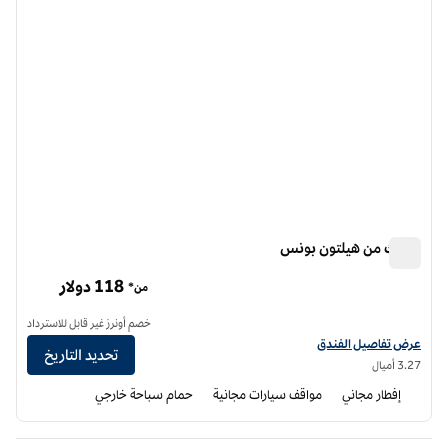
سبارك من هيلتون بونس
سبارك من هيلتون بونس
118 دولار
من*
خصم أونرز غير قابل للاسترداد
عرض تفاصيل الفندق لفندق سبارك من هيلتون بونس
عرض تفاصيل الفندق
تحديد التاريخ
3.27 أميال
إفطار مجاني
مواقف سيارات مجانية
حمام سباحة خارجي