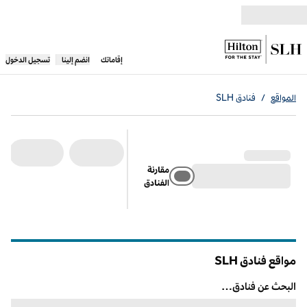
خطى إلى المحتوى
،
يفتح علامة تبويب جديدة
إقاماتك
انضم إلينا
تسجيل الدخول
المواقع
/
فنادق SLH
مقارنة
الفنادق
مواقع فنادق SLH
البحث عن فنادق…
البحث عن فنادق…