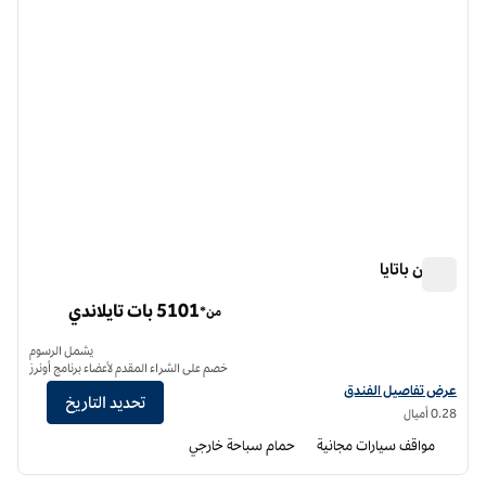
هيلتون باتايا
هيلتون باتايا
5​101 بات تايلاندي
من*
يشمل الرسوم
خصم على الشراء المقدم لأعضاء برنامج أونرز
عرض تفاصيل الفندق لفندق هيلتون باتايا
عرض تفاصيل الفندق
تحديد التاريخ
0.28 أميال
مواقف سيارات مجانية
حمام سباحة خارجي