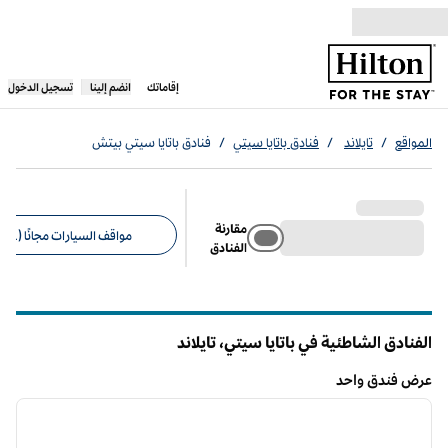
خطى إلى المحتوى
،
يفتح علامة تبويب جديدة
إقاماتك
انضم إلينا
تسجيل الدخول
المواقع
/
تايلاند
/
فنادق باتايا سيتي
/
فنادق باتايا سيتي بيتش
مقارنة
مواقف السيارات مجانًا (1)
الفنادق
عوامل التصفية المقترحة
الفنادق الشاطئية في باتايا سيتي، تايلاند
عرض فندق واحد
12
/
1
عرض فندق واحد
الصورة السابقة
الصورة الت
1 من 12