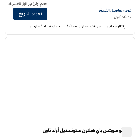
خصم أونرز غير قابل للاسترداد
عرض تفاصيل الفندق أجنحة هوم تو من هيلتون ميسا لونجبو
عرض تفاصيل الفندق
تحديد التاريخ
56.77 أميال
إفطار مجاني
مواقف سيارات مجانية
حمام سباحة خارجي
12
/
1
الصورة السابقة
الصورة الت
1 من 12
هوم تو سويتس باي هيلتون سكوتسديل أولد تاون
هوم تو سويتس باي هيلتون سكوتسديل أولد تاون