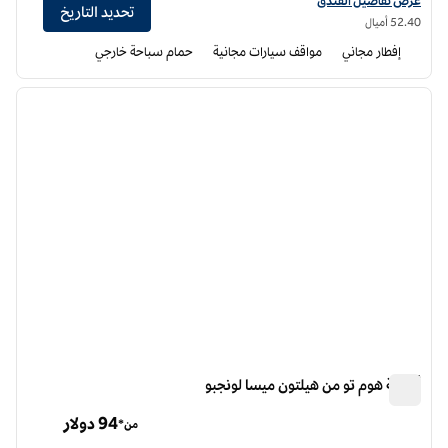
عرض تفاصيل الفندق
تحديد التاريخ
52.40 أميال
إفطار مجاني
مواقف سيارات مجانية
حمام سباحة خارجي
12
/
1
الصورة السابقة
الصورة الت
1 من 12
أجنحة هوم تو من هيلتون ميسا لونجبو
أجنحة هوم تو من هيلتون ميسا لونجبو
94 دولار
من*