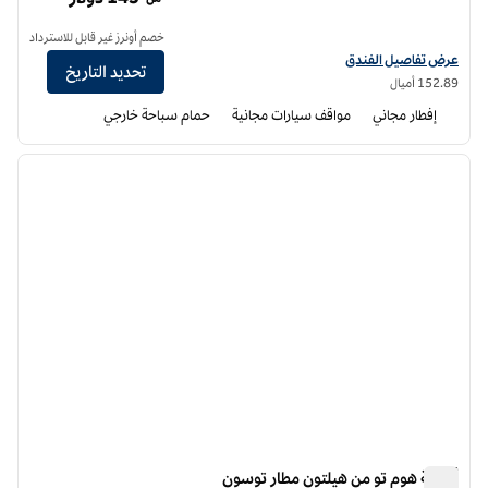
خصم أونرز غير قابل للاسترداد
عرض تفاصيل الفندق أجنحة هوم تو من هيلتون ليك هافاسو سيتي
عرض تفاصيل الفندق
تحديد التاريخ
152.89 أميال
إفطار مجاني
مواقف سيارات مجانية
حمام سباحة خارجي
12
/
1
الصورة السابقة
الصورة الت
1 من 12
أجنحة هوم تو من هيلتون مطار توسون