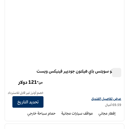
هوم تو سويتس باي هيلتون جوديير فينيكس ويست
هوم تو سويتس باي هيلتون جوديير فينيكس ويست
121 دولار
من*
خصم أونرز غير قابل للاسترداد
عرض تفاصيل الفندق أجنحة هوم تو من هيلتون جوديير فينيكس ويست
عرض تفاصيل الفندق
تحديد التاريخ
69.59 أميال
إفطار مجاني
مواقف سيارات مجانية
حمام سباحة خارجي
12
/
1
الصورة السابقة
الصورة الت
1 من 12