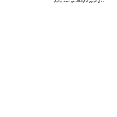
إدخال التواريخ الدقيقة للتسعير المحدد والتوفر.