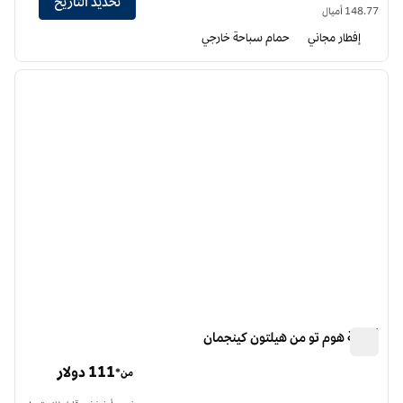
تحديد التاريخ
148.77 أميال
إفطار مجاني
حمام سباحة خارجي
12
/
1
الصورة السابقة
الصورة الت
1 من 12
أجنحة هوم تو من هيلتون كينجمان
أجنحة هوم تو من هيلتون كينجمان
111 دولار
من*