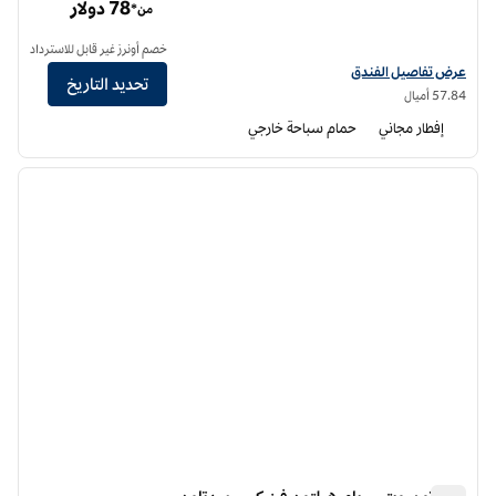
78 دولار
من*
خصم أونرز غير قابل للاسترداد
عرض تفاصيل الفندق أجنحة هوم تو من هيلتون سكوتسديل أولد تاون
عرض تفاصيل الفندق
تحديد التاريخ
57.84 أميال
إفطار مجاني
حمام سباحة خارجي
12
/
1
الصورة السابقة
الصورة الت
1 من 12