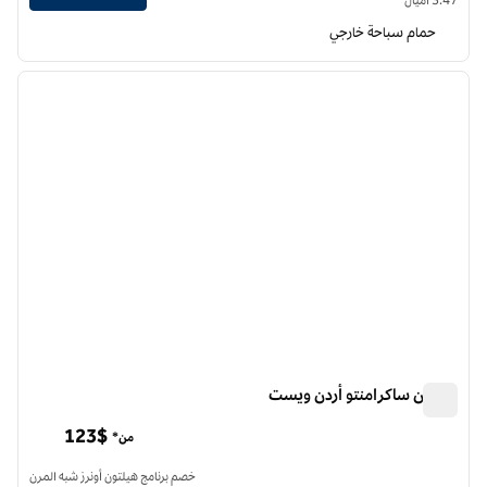
حمام سباحة خارجي
12
/
1
الصورة السابقة
الصورة الت
1 من 12
هيلتون ساكرامنتو أردن ويست
هيلتون ساكرامنتو أردن ويست
123$
من*
خصم برنامج هيلتون أونرز شبه المرن