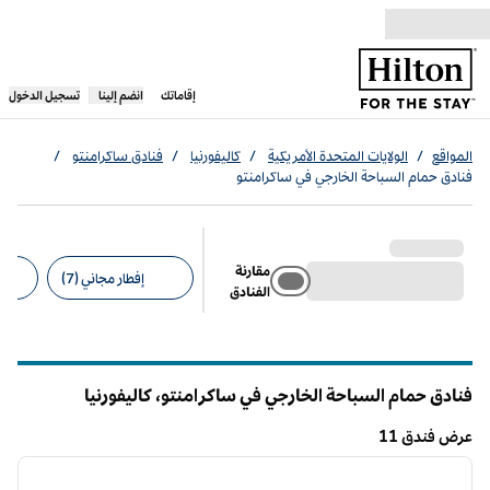
خطى إلى المحتوى
،
يفتح علامة تبويب جديدة
إقاماتك
انضم إلينا
تسجيل الدخول
المواقع
/
الولايات المتحدة الأمريكية
/
كاليفورنيا
/
فنادق ساكرامنتو
/
فنادق حمام السباحة الخارجي في ساكرامنتو
مقارنة
إفطار مجاني (7)
الفنادق
عوامل التصفية المقترحة
فنادق حمام السباحة الخارجي في ساكرامنتو،
كاليفورنيا
كاليفورنيا
عرض فندق 11
12
/
1
عرض فندق 11
الصورة السابقة
الصورة الت
1 من 12