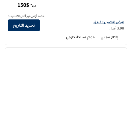
130$
من*
خصم أونرز غير قابل للاسترداد
عرض تفاصيل الفندق أجنحة هوم تو من هيلتون ساكرامنتو في CSUS
عرض تفاصيل الفندق
تحديد التاريخ
3.98 أميال
إفطار مجاني
حمام سباحة خارجي
12
/
1
الصورة السابقة
الصورة الت
1 من 12