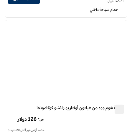
32.71 أميال
حمام سباحة داخلي
12
/
1
الصورة السابقة
الصورة الت
1 من 12
أجنحة هوم وود من هيلتون أونتاريو رانشو كوكامونجا
أجنحة هوم وود من هيلتون أونتاريو رانشو كوكامونجا
126 دولار
من*
خصم أونرز غير قابل للاسترداد