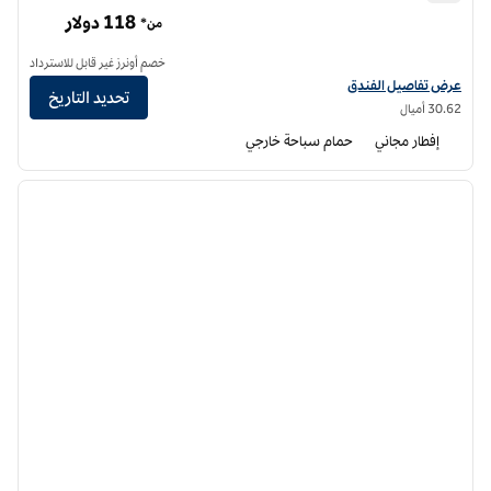
أجنحة هوم تو من هيلتون سان برناردينو
118 دولار
من*
خصم أونرز غير قابل للاسترداد
عرض تفاصيل الفندق أجنحة هوم تو من هيلتون سان برناردينو
عرض تفاصيل الفندق
تحديد التاريخ
30.62 أميال
إفطار مجاني
حمام سباحة خارجي
12
/
1
الصورة السابقة
الصورة الت
1 من 12