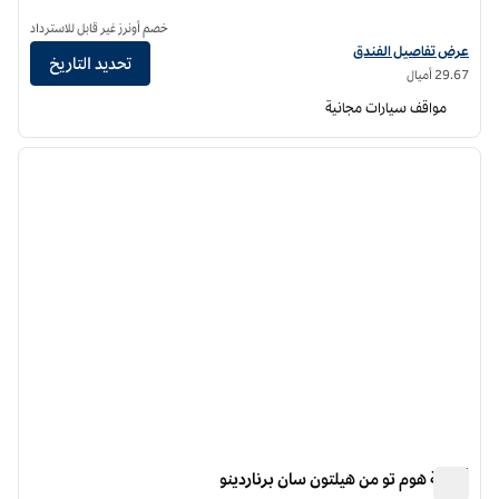
خصم أونرز غير قابل للاسترداد
عرض تفاصيل الفندق لفندق سانكتيتي رانتشو كوكامونجا، مجموعة تابيستري من هيلتو
عرض تفاصيل الفندق
تحديد التاريخ
29.67 أميال
مواقف سيارات مجانية
12
/
1
الصورة السابقة
الصورة الت
1 من 12
أجنحة هوم تو من هيلتون سان برناردينو