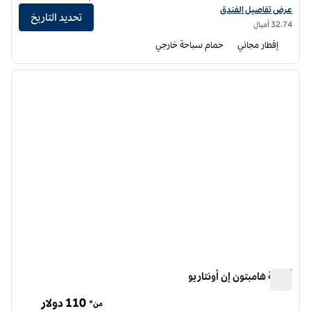
عرض تفاصيل فندق أجنحة هوم وود من هيلتون أونتاريو، رانشو كوكامونغا
عرض تفاصيل الفندق
تحديد التاريخ
32.74 أميال
إفطار مجاني
حمام سباحة خارجي
12
/
1
الصورة السابقة
الصورة الت
1 من 12
أجنحة هامبتون إن أونتاريو
أجنحة هامبتون إن أونتاريو
110 دولار
من*