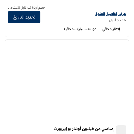
خصم أونرز غير قابل للاسترداد
عرض تفاصيل الفندق لفندق أجنحة هامبتون إن أونتاريو
عرض تفاصيل الفندق
تحديد التاريخ
33.16 أميال
إفطار مجاني
مواقف سيارات مجانية
12
/
1
الصورة السابقة
الصورة الت
1 من 12
أجنحة إمباسي من هيلتون أونتاريو إيربورت