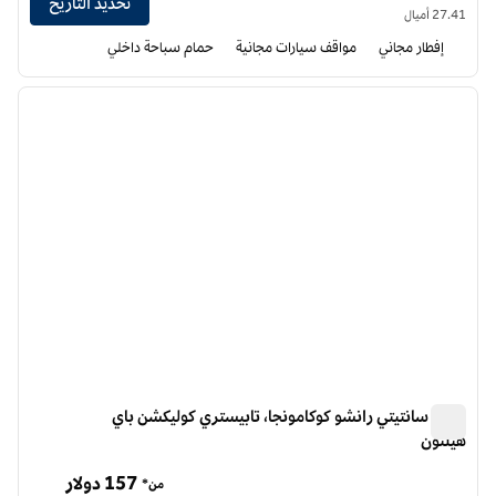
تحديد التاريخ
27.41 أميال
إفطار مجاني
مواقف سيارات مجانية
حمام سباحة داخلي
12
/
1
الصورة السابقة
الصورة الت
1 من 12
فندق سانتيتي رانشو كوكامونجا، تابيستري كوليكشن باي
هيلتون
فندق سانتيتي رانشو كوكامونجا، تابيستري كوليكشن باي هيلتون
157 دولار
من*