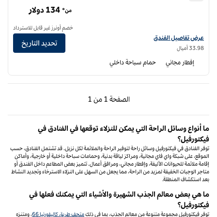
أجنحة إمباسي من هيلتون أونتاريو إيربورت
134 دولار
من*
خصم أونرز غير قابل للاسترداد
عرض تفاصيل الفندق لفندق أجنحة إمباسي من هيلتون مطار أونتاريو
عرض تفاصيل الفندق
تحديد التاريخ
33.98 أميال
إفطار مجاني
حمام سباحة داخلي
الصفحة السابقة، 1 من 1
الصفحة التالية، 1 من 1
الصفحة
1 من 1
الصفحة 1 من 1
ما أنواع وسائل الراحة التي يمكن للنزلاء توقعها في الفنادق في
فيكتورفيل؟
توفر الفنادق في فيكتورفيل وسائل راحة لتوفير الراحة والملائمة لكل نزيل. قد تشتمل الفنادق، حسب
الموقع، على شبكة واي فاي مجانية، ومراكز لياقة بدنية، وحمامات سباحة داخلية أو خارجية، وأماكن
إقامة ملائمة للحيوانات الأليفة، وإفطار مجاني، ومرافق أعمال. تتميز بعض المطاعم داخل الفندق أو
متاجر الوجبات الخفيفة لمزيد من الراحة، مما يجعل من السهل على النزلاء الاسترخاء وتجديد النشاط
بعد استكشاف المنطقة.
ما هي بعض معالم الجذب الشهيرة والأشياء التي يمكنك فعلها في
فيكتورفيل؟
توفر فيكتورفيل مجموعة متنوعة من معالم الجذب، بما في ذلك
متحف طريق كاليفورنيا 66
، ومتنزه