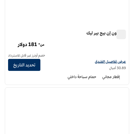
هامبتون إن بيج بير ليك
هامبتون إن بيج بير ليك
181 دولار
من*
خصم أونرز غير قابل للاسترداد
عرض تفاصيل الفندق لفندق هامبتون إن بيج بير ليك
عرض تفاصيل الفندق
تحديد التاريخ
30.89 أميال
إفطار مجاني
حمام سباحة داخلي
12
/
1
الصورة السابقة
الصورة الت
1 من 12