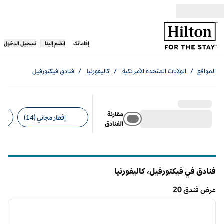
خطى إلى المحتوى
،
يفتح علامة تبويب جديدة
إقاماتك
انضم إلينا
تسجيل الدخول
المواقع
/
الولايات المتحدة الأمريكية
/
كاليفورنيا
/
فنادق فيكتورفيل
مقارنة
إفطار مجاني (14)
الفنادق
عوامل التصفية المقترحة
فنادق في فيكتورفيل،
كاليفورنيا
كاليفورنيا
عرض فندق 20
12
/
1
عرض فندق 20
الصورة السابقة
الصورة الت
1 من 12