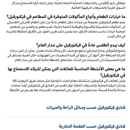
موهافي ناروز الإقليمي، والمتنزهات المحلية النابضة بالحياة. يمكن للنزلاء أيضًا الاستمتاع بمراكز
التسوق القريبة والمتنزهات الترفيهية العائلية.
ما خيارات الطعام وأنواع المأكولات المتوفرة في المطاعم في فيكتورفيل؟
يضم مطعم فيكتورفيل مجموعة من خيارات تناول الطعام، بداية من تناول الطعام الأمريكي الكلاسيكي
إلى المأكولات المكسيكية والآسيوية والإيطالية النابضة بالحياة. يقدم مطعم رو والعديد من المطاعم
المحلية خيارات تناسب مختلف الأذواق، مما يضمن للمسافرين العثور على الأطباق المألوفة والفريدة
في مكان قريب.
كيف يبدو الطقس عادةً في فيكتورفيل على مدار العام؟
يتمتع فيكتورفيل بمناخ صحراوي مرتفع مع صيف دافئ وجاف وشتاء معتدل. يمكن أن تصل درجات
الحرارة المرتفعة خلال النهار إلى ذروتها في فترة التسعينيات من الفهرنهايت خلال الصيف وتستقر في
فترة الخمسينيات إلى الستينيات من الشتاء، مما يجعل المنطقة مثالية للسفر على مدار العام.
ما هي بعض الأنشطة المناسبة للعائلات التي يمكن للنزلاء الاستمتاع بها
في فيكتورفيل؟
يمكن للعائلات في فيكتورفيل استكشاف معالم الجذب التفاعلية مثل متحف طريق كاليفورنيا 66،
ومراكز الترفيه المحلية، والمتنزهات الخلابة. توفر العديد من الفنادق في فيكتورفيل أيضًا حمامات
سباحة وأجنحة فسيحة، مما يجعل من السهل على المجموعات الاسترخاء معًا بعد يوم من الأنشطة.
فنادق فيكتورفيل حسب وسائل الراحة والميزات
فنادق فيكتورفيل حسب العلامة التجارية