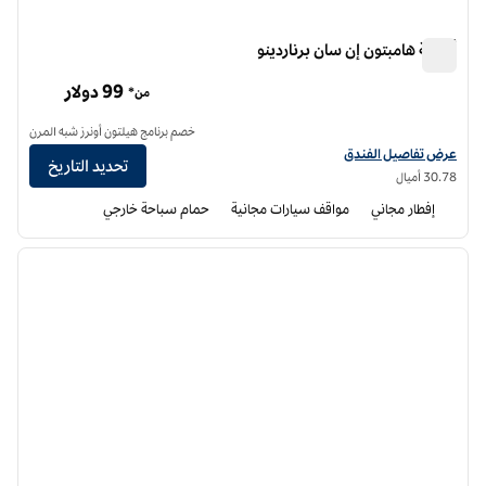
أجنحة هامبتون إن سان برناردينو
أجنحة هامبتون إن سان برناردينو
99 دولار
من*
خصم برنامج هيلتون أونرز شبه المرن
عرض تفاصيل الفندق لفندق أجنحة هامبتون إن سان برناردينو
عرض تفاصيل الفندق
تحديد التاريخ
30.78 أميال
إفطار مجاني
مواقف سيارات مجانية
حمام سباحة خارجي
12
/
1
الصورة السابقة
الصورة الت
1 من 12