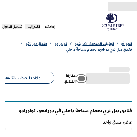
خطى إلى المحتوى
،
يفتح علامة تبويب جديدة
إقاماتك
انضم إلينا
تسجيل الدخول
المواقع
/
الولايات المتحدة الأمريكية
/
كولورادو
/
فنادق دوراناغو
/
فنادق دبل تري دورانجو بحمام سباحة داخلي
مقارنة
ملائمة للحيوانات الأليفة (1)
الفنادق
عوامل التصفية المقترحة
فنادق دبل تري بحمام سباحة داخلي في دورانجو،
كولورادو
كولورادو
عرض فندق واحد
12
/
1
عرض فندق واحد
الصورة السابقة
الصورة الت
1 من 12