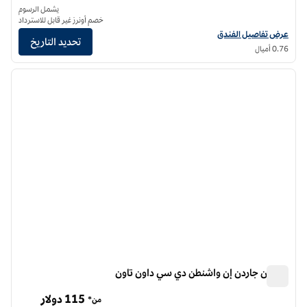
يشمل الرسوم
خصم أونرز غير قابل للاسترداد
عرض تفاصيل الفندق لفندق مورو واشنطن العاصمة، مجموعة فنادق كوريو من هيلتون
عرض تفاصيل الفندق
تحديد التاريخ
0.76 أميال
12
/
1
الصورة السابقة
الصورة الت
1 من 12
هيلتون جاردن إن واشنطن دي سي داون تاون
هيلتون جاردن إن واشنطن دي سي داون تاون
115 دولار
من*