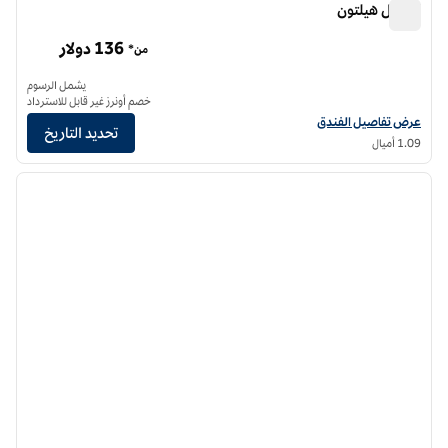
كابيتال هيلتون
كابيتال هيلتون
136 دولار
من*
يشمل الرسوم
خصم أونرز غير قابل للاسترداد
عرض تفاصيل الفندق لفندق كابيتال هيلتون
عرض تفاصيل الفندق
تحديد التاريخ
1.09 أميال
12
/
1
الصورة السابقة
الصورة الت
1 من 12