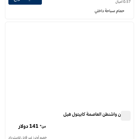
0.57 أميال
حمام سباحة داخلي
12
/
1
الصورة السابقة
الصورة الت
1 من 12
هيلتون واشنطن العاصمة كابيتول هيل
هيلتون واشنطن العاصمة كابيتول هيل
141 دولار
من*
خصم أونرز غير قابل للاسترداد