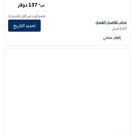
137 دولار
من*
خصم أونرز غير قابل للاسترداد
عرض تفاصيل الفندق أجنحة هوم وود من هيلتون واشنطن العاصمة داون تاون
عرض تفاصيل الفندق
تحديد التاريخ
0.97 أميال
إفطار مجاني
12
/
1
الصورة السابقة
الصورة الت
1 من 12