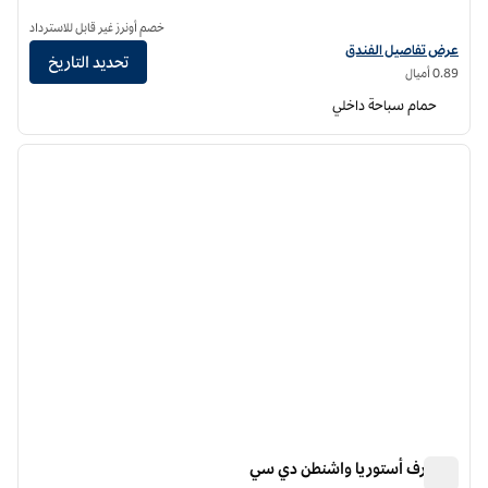
خصم أونرز غير قابل للاسترداد
عرض تفاصيل الفندق لفندق فنادق هيلتون جاردن إن واشنطن دي سي داون تاون
عرض تفاصيل الفندق
تحديد التاريخ
0.89 أميال
حمام سباحة داخلي
12
/
1
الصورة السابقة
الصورة الت
1 من 12
والدورف أستوريا واشنطن دي سي