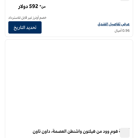
والدورف أستوريا واشنطن دي سي
592 دولار
من*
خصم أونرز غير قابل للاسترداد
عرض تفاصيل الفندق لفندق والدورف أستوريا واشنطن العاصمة
عرض تفاصيل الفندق
تحديد التاريخ
0.96 أميال
12
/
1
الصورة السابقة
الصورة الت
1 من 12
أجنحة هوم وود من هيلتون واشنطن العصمة، داون تاون
أجنحة هوم وود من هيلتون واشنطن العصمة، داون تاون