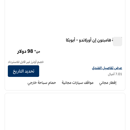
أجنحة هامبتون إن أورلاندو - أبوبكا
أجنحة هامبتون إن أورلاندو - أبوبكا
98 دولار
من*
خصم أونرز غير قابل للاسترداد
عرض تفاصيل الفندق لفندق أجنحة هامبتون إن أورلاندو-أبوبكا
عرض تفاصيل الفندق
تحديد التاريخ
7.01 أميال
إفطار مجاني
مواقف سيارات مجانية
حمام سباحة خارجي
12
/
1
الصورة السابقة
الصورة الت
1 من 12