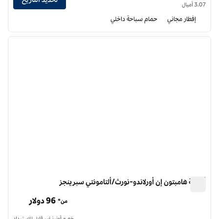
3.07 أميال
إفطار مجاني
حمام سباحة داخلي
12
/
1
الصورة السابقة
الصورة الت
1 من 12
أجنحة هامبتون إن أورلاندو-نورث/ألتامونتي سبرينجز
أجنحة هامبتون إن أورلاندو-نورث/ألتامونتي سبرينجز
96 دولار
من*
خصم أونرز غير قابل للاسترداد