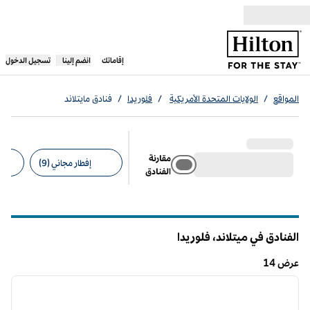
خطى إلى المحتوى
،
يفتح علامة تبويب جديدة
إقاماتك
انضم إلينا
تسجيل الدخول
المواقع
/
الولايات المتحدة الأمريكية
/
فلوريدا
/
فنادق مايتلاند
مقارنة
إفطار مجاني (9)
الفنادق
عوامل التصفية المقترحة
الفنادق في ميتلاند،
فلوريدا
عرض 14
12
/
1
عرض 14
الصورة السابقة
الصورة الت
1 من 12