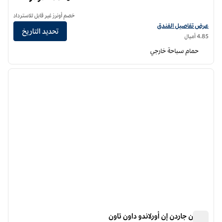
خصم أونرز غير قابل للاسترداد
عرض تفاصيل الفندق لفندق دبل تري من هيلتون أورلاندو داون تاون
عرض تفاصيل الفندق
تحديد التاريخ
4.85 أميال
حمام سباحة خارجي
12
/
1
الصورة السابقة
الصورة الت
1 من 12
هيلتون جاردن إن أورلاندو داون تاون