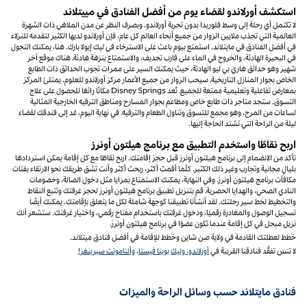
استكشف أورلاندو لقضاء يوم من أفضل الفنادق في مييتلاند
لا تكتمل أي رحلة إلى وسط فلوريدا بدون تجربة أورلاندو. وبصرف النظر عن مدن الملاهي ذات الشهرة
العالمية التي تجذب ملايين الزوار من جميع أنحاء العالم كل عام، فإن أورلاندو لديها الكثير لتقدمه للنزلاء
في أفضل الفنادق في مايتلاند. استمتع بيوم باعث على الاسترخاء في ليك إيولا بارك. هنا، يمكنك التجول
في البحيرة الهادئة، والخروج في الماء على قارب تجديف، والاستمتاع بنزهة هادئة. هناك موقع آخر
شهير وهو حدائق هاري بي ليو الهادئة، حيث يمكنك السير على ممرات تجوب الحدائق ذات الطابع
الخاص بجوار المنازل التاريخية. سيحب الزوار من جميع الأعمار مركز أورلاندو للعلوم. يمتلئ المركز
بمعارض تفاعلية وتعليمية ممتعة للجميع. تُعد Disney Springs مكانًا رائعًا للحصول على علاج
التسوق. ستجد متاجر ذات طابع خاص ومطاعم بجوار المسارح ومناطق الترفيه الخارجية المثالية
لساعات من المرح، وهو مجمع للتسوق وتناول الطعام والترفيه. في نهاية اليوم، عُد إلى فندقك لقضاء
ليلة من الراحة التي تشتد الحاجة إليها.
اربح نقاطًا واستخدم التطبيق مع برنامج هيلتون أونرز
تأكد من الانضمام إلى برنامج هيلتون أونرز قبل حجز إقامتك. اربح نقاطًا مع كل إقامة يمكن استردادها
بليالٍ مجانية وتجارب وغير ذلك الكثير. كلّما أقمتَ أكثر، ربحتَ أكثر وأنت تشق طريقك نحو الارتقاء بفئات
مكافآت برنامج هيلتون أونرز. وفي النهاية، يمكنك الاستمتاع بمزايا مثل دخول الصالة، وخصومات
النادي الصحي، والهدايا الحصرية. قم بتنزيل تطبيق برنامج هيلتون أونرز لحجز غرفتك وتتبع النقاط
والتخطيط لخط سير رحلتك. لقد أنشأنا تطبيقنا كوجهة شاملة لكل ما يتعلق بإقامتك. يمكنك أيضًا
تسجيل الوصول والمغادرة رقميًا، ودخول غرفتك باستخدام مفتاح رقمي، واختيار غرفتك. ستشعر أنك
نزيل مبجل في كل إقامة عندما تكون عضوًا في برنامج هيلتون أونرز.
خطط لعطلتك القادمة في ولاية صن شاين وخطط للإقامة في أفضل فنادق ميتلاند.
لا تنسَ تفقُّد فنادقنا القريبة في
أورلاندو، وليك
بوينا فيستا
،
وألتامونت سبرينغز!
فنادق مايتلاند حسب وسائل الراحة والميزات