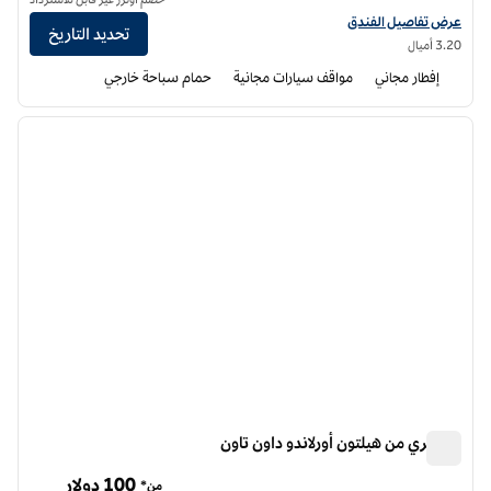
عرض تفاصيل الفندق لفندق أجنحة هامبتون إن أورلاندو نورث/ألتامونتي سبرينغز
عرض تفاصيل الفندق
تحديد التاريخ
3.20 أميال
إفطار مجاني
مواقف سيارات مجانية
حمام سباحة خارجي
11
/
1
الصورة السابقة
الصورة الت
1 من 11
دبل تري من هيلتون أورلاندو داون تاون
دبل تري من هيلتون أورلاندو داون تاون
100 دولار
من*