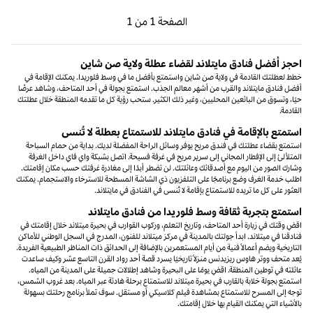
الصفحة السابقة، 1 من 1
الصفحة التالية، 1 من 1
الصفحة
1 من 1
الصفحة 1 من 1
احجز أفضل فنادق مايتلاند لقضاء عطلة ولاية صن شاين
خطط لعطلتك القادمة في ولاية صن شاين واستمتع بأفضل ما في وسط فلوريدا. يمكنك الإقامة في
أفضل فنادق مايتلاند والقرب من أشهر معالم الجذب. استمتع بجولة في أحد المتاحف، وشاهد عرضًا
حيًا، وتسوق من البائعين المحليين، وغير ذلك الكثير. ستحب رؤية كل ما تقدمه المنطقة خلال عطلتك
القادمة.
استمتع بالإقامة في فنادق مايتلاند للاستمتاع بعطلة لا تُنسى
استمتع بقضاء عطلتك في فندق مريح يوفر وسائل الراحة المفضلة لديك. بداية من حمام السباحة
المتلألئ إلى الإفطار المجاني إلى سرير مريح في غرفة فسيحة. اتصل بشبكة واي فاي داخل الغرفة
وشارك الصور من اليوم مع أصدقائك وعائلتك. لن تضطر أبدًا إلى مغادرة غرفتك حسب مكان إقامتك.
اطلب خدمة الغرف وضع برنامجًا على التلفزيون ذي الشاشة المسطحة للاسترخاء والاستجمام. يمكنك
العثور على كل ما تريده للاستمتاع بإقامة لا تُنسى في الفنادق في مايتلاند.
استمتع بتجربة ثقافة وسط فلوريدا من فنادق مايتلاند
اقضِ وقتك في زيارة أحد المتاحف، وتاريخ التعلم، وركوب القوارب في بحيرة ميتلاند خلال إقامتك في
فنادقنا في ميتلاند. ابدأ جولتك بالمدينة في مركز ميتلاند للفنون، المدرج في السجل الوطني للأماكن
التاريخية ويضم أعمالاً فنية من أيام المستعمرين بالإضافة إلى الحدائق ذات المناظر الطبيعية الفريدة.
يُعد متحف ووتر هاوس ريزيدنس منزلاً تاريخيًا يسرد قصة أحد رواد القرن التاسع عشر وكيف ساعدت
عائلته في توطين المنطقة. اقضِ يومًا على البحيرة وشاهد إطلالات جميلة على المدينة من المياه.
استمتع بجولة خلابة بالقارب في بحيرة ميتلاند للاستمتاع برحلة هادئة عبر المياه. بعد غروب الشمس،
توجه إلى المسرح للاستمتاع بمشاهدة فيلم كلاسيكي أو مستقل. سوف تملأ برنامج رحلتك بسهولة
بالأشياء التي يمكنك القيام بها خلال إقامتك.