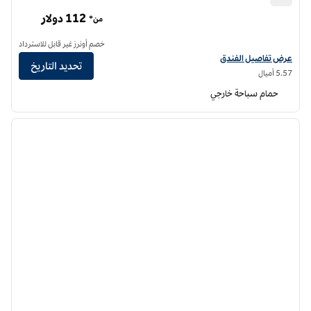
هيلتون جاردن إن أورلاندو داون تاون
112 دولار
من*
خصم أونرز غير قابل للاسترداد
عرض تفاصيل الفندق لفندق فنادق هيلتون جاردن إن أورلاندو داون تاون
عرض تفاصيل الفندق
تحديد التاريخ
5.57 أميال
حمام سباحة خارجي
12
/
1
الصورة السابقة
الصورة الت
1 من 12