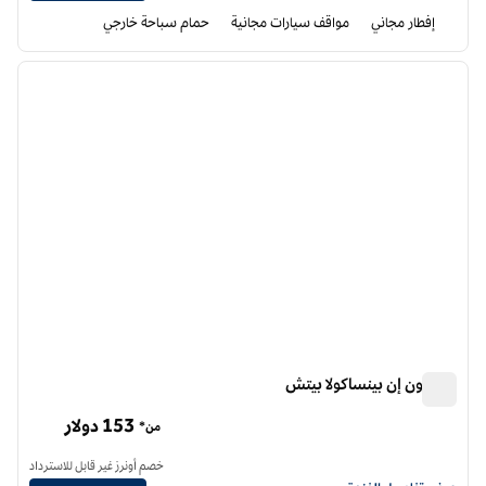
إفطار مجاني
مواقف سيارات مجانية
حمام سباحة خارجي
12
/
1
الصورة السابقة
الصورة الت
1 من 12
هامبتون إن بينساكولا بيتش
هامبتون إن بينساكولا بيتش
153 دولار
من*
خصم أونرز غير قابل للاسترداد