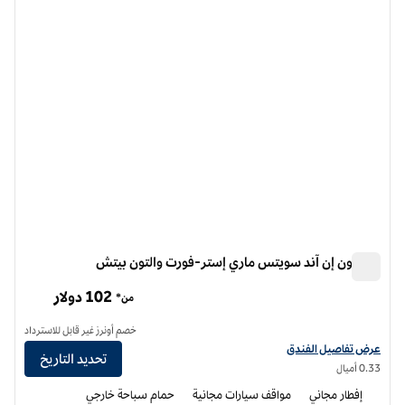
الصورة السابقة
الصورة الت
1 من 12
هامبتون إن آند سويتس ماري إستر-فورت والتون بيتش
هامبتون إن آند سويتس ماري إستر-فورت والتون بيتش
102 دولار
من*
خصم أونرز غير قابل للاسترداد
عرض تفاصيل الفندق لفندق أجنحة هامبتون إن ماري إستر-فورت والتون بيتش
عرض تفاصيل الفندق
تحديد التاريخ
0.33 أميال
إفطار مجاني
مواقف سيارات مجانية
حمام سباحة خارجي