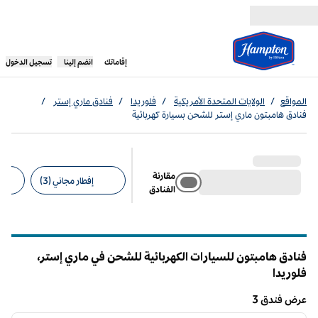
خطى إلى المحتوى
،
يفتح علامة تبويب جديدة
إقاماتك
انضم إلينا
تسجيل الدخول
المواقع
/
الولايات المتحدة الأمريكية
/
فلوريدا
/
فنادق ماري إستر
/
فنادق هامبتون ماري إستر للشحن بسيارة كهربائية
مقارنة
إفطار مجاني (3)
الفنادق
عوامل التصفية المقترحة
فنادق هامبتون للسيارات الكهربائية للشحن في ماري إستر،
فلوريدا
عرض فندق 3
12
/
1
عرض فندق 3