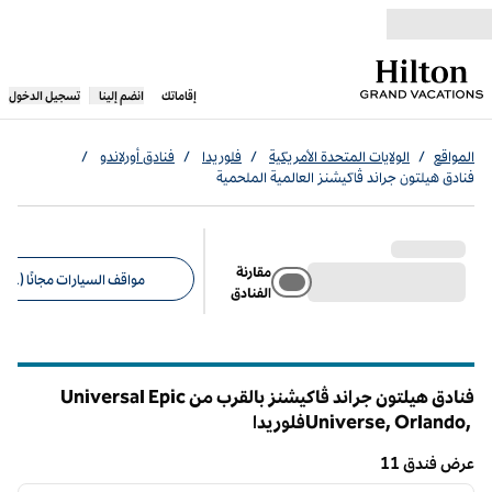
خطى إلى المحتوى
،
يفتح علامة تبويب جديدة
إقاماتك
انضم إلينا
تسجيل الدخول
المواقع
/
الولايات المتحدة الأمريكية
/
فلوريدا
/
فنادق أورلاندو
/
فنادق هيلتون جراند ڤاكيشنز العالمية الملحمية
مقارنة
مواقف السيارات مجانًا (1)
الفنادق
عوامل التصفية المقترحة
فنادق هيلتون جراند ڤاكيشنز بالقرب من Universal Epic
Universe, Orlando,
فلوريدا
عرض فندق 11
12
/
1
عرض فندق 11