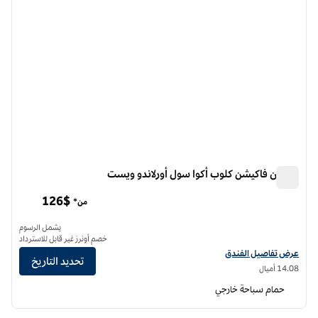
هيلتون فاكيشن كلوب أكوا سول أورلاندو ويست
هيلتون فاكيشن كلوب أكوا سول أورلاندو ويست
126$
من*
يشمل الرسوم
خصم أونرز غير قابل للاسترداد
عرض تفاصيل الفندق لفندق هيلتون فاكيشن كلوب أكوا سول أورلاندو ويست
عرض تفاصيل الفندق
تحديد التاريخ
14.08 أميال
حمام سباحة خارجي