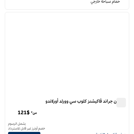
حمام سباحة خارجي
12
/
1
الصورة السابقة
الصورة الت
1 من 12
هيلتون جراند ڤاكيشنز كلوب سي وورلد أورلاندو
هيلتون جراند ڤاكيشنز كلوب سي وورلد أورلاندو
121$
من*
يشمل الرسوم
خصم أونرز غير قابل للاسترداد