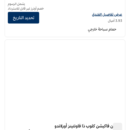
يشمل الرسوم
خصم أونرز غير قابل للاسترداد
عرض تفاصيل الفندق لفندق هيلتون جراند ڤاكيشنز كلوب بارك سوليل أورلاندو
عرض تفاصيل الفندق
تحديد التاريخ
3.93 أميال
حمام سباحة خارجي
12
/
1
الصورة السابقة
الصورة الت
1 من 12
هيلتون فاكيشن كلوب ذا فاونتينز أورلاندو