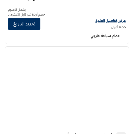
يشمل الرسوم
خصم أونرز غير قابل للاسترداد
عرض تفاصيل الفندق لفندق هيلتون جراند ڤاكيشنز كلوب توسكاني فيلدج أورلاندو
عرض تفاصيل الفندق
تحديد التاريخ
4.55 أميال
حمام سباحة خارجي
12
/
1
الصورة السابقة
الصورة الت
1 من 12