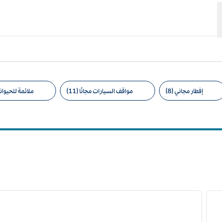
إفطار مجاني (8)
مواقف السيارات مجانًا (11)
ملائمة للحيوانات 
امل التصفية المقترحة
12
/
1
لصورة التالية
الصورة السابقة
ا
1 من 12