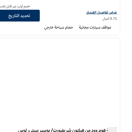
خصم أونرز غير قابل للاست
عرض تفاصيل الفندق للكازينو الحي وفندق لويزيانا، مجموعة فنادق كوريو من هيلت
عرض تفاصيل الفندق
تحديد التاريخ
9.75 أميال
مواقف سيارات مجانية
حمام سباحة خارجي
13
/
1
الصورة السابقة
ا
1 من 13
أجنحة هوم وود من هيلتون شريفبورت/ بوسير سيتي، لوس