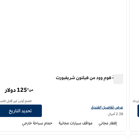
أجنحة هوم وود من هيلتون شريفبورت
أجنحة هوم وود من هيلتون شريفبورت
125 دولار
من*
رداد
خصم أونرز غير قابل للاست
عرض تفاصيل الفندق أجنحة هوم وود من هيلتون شريفبورت
عرض تفاصيل الفندق
تحديد التاريخ
2.38 أميال
إفطار مجاني
مواقف سيارات مجانية
حمام سباحة خارجي
12
/
1
لصورة التالية
الصورة السابقة
ا
1 من 12