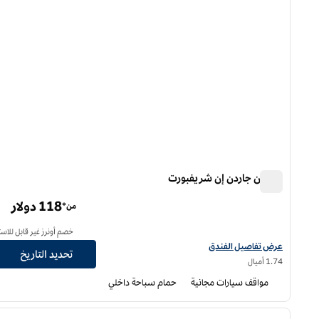
هيلتون جاردن إن شريفبورت
هيلتون جاردن إن شريفبورت
118 دولار
من*
خصم أونرز غير قابل للاست
عرض تفاصيل الفندق لفندق فنادق هيلتون جاردن إن شريفبورت
عرض تفاصيل الفندق
تحديد التاريخ
1.74 أميال
مواقف سيارات مجانية
حمام سباحة داخلي
12
/
1
الصورة السابقة
ا
1 من 12