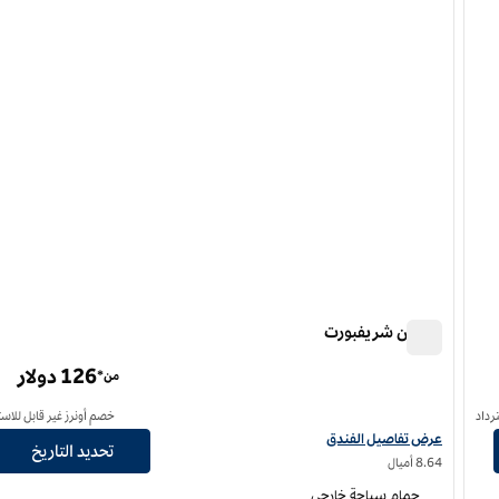
هيلتون شريفبورت
هيلتون شريفبورت
126 دولار
من*
رداد
خصم أونرز غير قابل للاست
عرض تفاصيل الفندق لفندق هيلتون شريفبورت
عرض تفاصيل الفندق
تحديد التاريخ
8.64 أميال
حمام سباحة خارجي