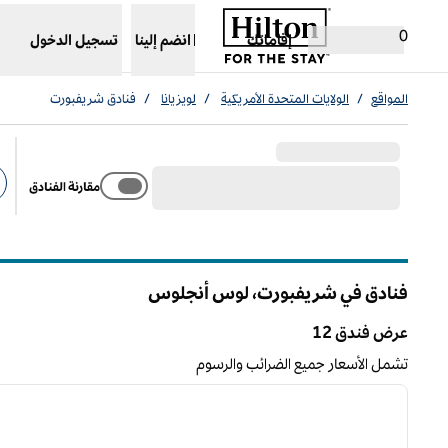
خطى إلى المحتوى
،
يفتح علامة تبويب جديدة
0
إقاماتك
انضم إلينا
تسجيل الدخول
المواقع
/
الولايات المتحدة الأمريكية
/
لويزيانا
/
فنادق شريفبورت
مقارنة الفنادق
عو
فنادق في شريفبورت،
لوس أنجلوس
لويزيانا
عرض فندق 12
عرض فندق 12
تشمل الأسعار جميع الضرائب والرسوم
12
/
1
الصورة السابقة
ا
1 من 12