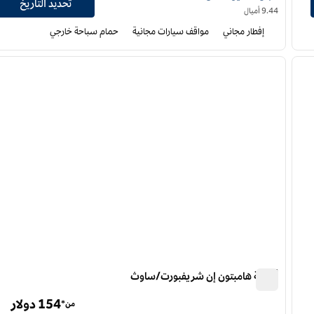
تحديد التاريخ
9.44 أميال
إفطار مجاني
مواقف سيارات مجانية
حمام سباحة خارجي
12
/
1
لصورة التالية
الصورة السابقة
ا
1 من 12
أجنحة هامبتون إن شريفبورت/ساوث
أجنحة هامبتون إن شريفبورت/ساوث
154 دولار
من*