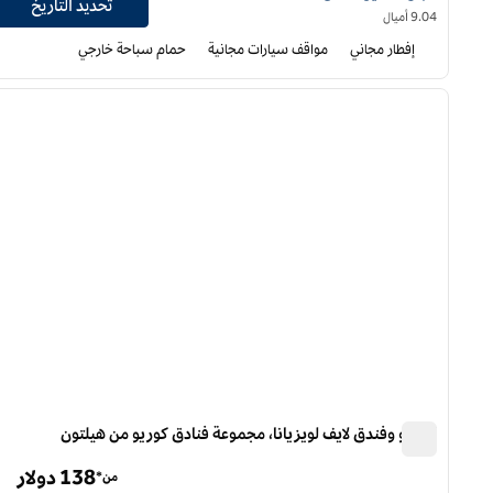
تحديد التاريخ
9.04 أميال
إفطار مجاني
مواقف سيارات مجانية
حمام سباحة خارجي
12
/
1
الصورة السابقة
ا
1 من 12
كازينو وفندق لايف لويزيانا، مجموعة فنادق كوريو من هيلتون
كازينو وفندق لايف لويزيانا، مجموعة فنادق كوريو من هيلتون
138 دولار
من*