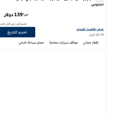
أنجلوس
أجنحة هوم وود من هيلتون شريفبورت/ بوسير سيتي، لوس أنجلوس
139 دولار
من*
خصم أونرز غير قابل للاست
عرض تفاصيل الفندق أجنحة هوم وود من هيلتون شريفبورت / بوسير سيتي، لوس
عرض تفاصيل الفندق
تحديد التاريخ
10.79 أميال
إفطار مجاني
مواقف سيارات مجانية
حمام سباحة خارجي
12
/
1
الصورة السابقة
ا
1 من 12