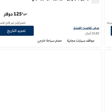
فندق هيلتون جاردن إن شريفبورت بوسير سيتي
125 دولار
من*
رداد
خصم أونرز غير قابل للاست
 أنجلوس
عرض تفاصيل الفندق لفندق فنادق هيلتون جاردن إن شريفبورت بوسير سيتي
عرض تفاصيل الفندق
تحديد التاريخ
10.82 أميال
مواقف سيارات مجانية
حمام سباحة خارجي
12
/
1
لصورة التالية
الصورة السابقة
ا
1 من 12