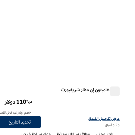
فندق هامبتون إن مطار شريفبورت
فندق هامبتون إن مطار شريفبورت
110 دولار
من*
خصم أونرز غير قابل للاست
عرض تفاصيل الفندق لفندق هامبتون إن مطار شريفبورت
عرض تفاصيل الفندق
تحديد التاريخ
3.23 أميال
إفطار مجاني
مواقف سيارات مجانية
حمام سباحة خارجي