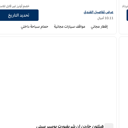
رداد
خصم أونرز غير قابل للاست
ون
عرض تفاصيل الفندق لفندق أجنحة هامبتون إن شريفبورت/ساوث
عرض تفاصيل الفندق
تحديد التاريخ
10.11 أميال
إفطار مجاني
مواقف سيارات مجانية
حمام سباحة داخلي
12
/
1
لصورة التالية
الصورة السابقة
ا
1 من 12
فندق هيلتون جاردن إن شريفبورت بوسير سيتي