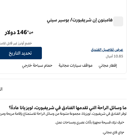
فندق هامبتون إن شريفبورت/ بوسير سيتي
فندق هامبتون إن شريفبورت/ بوسير سيتي
146 دولار
من*
خصم أونرز غير قابل للاست
عرض تفاصيل الفندق لفندق هامبتون إن شريفبورت/بوسييه سيتي
عرض تفاصيل الفندق
تحديد التاريخ
10.85 أميال
إفطار مجاني
مواقف سيارات مجانية
حمام سباحة خارجي
الصفحة الس
ا
ما وسائل الراحة التي تقدمها الفنادق في شريفبورت، لويزيانا عادةً؟
توفر الفنادق في شريفبورت، لويزيانا، مجموعة متنوعة من وسائل الراحة للاستمتاع بإقامة مريحة ومريحة
•غرف نزلاء فسيحة مجهزة بأثاث عصري ومساحات عمل.
•واي فاي مجاني.