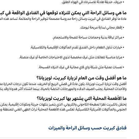
• جروف، حديقة هادئة للاسترخاء في الهواء الطلق.
ما هي وسائل الراحة التي يمكن للنزلاء توقعها في الفنادق الواقعة في كبر
عادة ما توفر الفنادق في كبريت وسائل راحة مدروسة مصممة لتوفير الراحة والملائمة. تساعد هذه ال
• إفطار مجاني لبداية مريحة ليومك.
• مراكز لياقة بدنية وحمامات سباحة للصحة والاستجمام.
• خيارات تناول الطعام داخل الفندق تقدم المأكولات الإقليمية والكلاسيكية.
• مزايا مناسبة للعائلات مثل غرف مخصصة لذوي الاحتياجات الخاصة أو غرف متصلة.
• لمسات عملية مثل شبكة واي فاي مجانية في غرف النزلاء الفسيحة.
ما هو أفضل وقت من العام لزيارة كبريت، لويزيانا؟
أفضل وقت لزيارة كبريت لويزيانا، يكون عادةً في فصلَي الربيع أو الخريف، عندما تكون درجات الحرارة 
والأحداث المحلية. يجلب الصيف الدفء والمهرجانات النابضة بالحياة، بينما الشتاء أكثر هدوءًا وقد 
ما الأطعمة المحلية التي يشتهر بها كبريت لويزيانا؟
يُحتفل بالكبريت نظرًا لمطبخه الكاجوني والكريولي، الذي يتميز بنكهات جريئة ومكونات إقليمية. يمكن للن
الجنوبي والمأكولات الأمريكية الكلاسيكية. تعكس هذه الأطعمة المحلية تراث الطهي الغني للمنطقة و
فنادق كبريت حسب وسائل الراحة والميزات