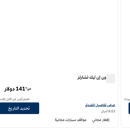
هامبتون إن ليك تشارلز
هامبتون إن ليك تشارلز
141 دولار
من*
رداد
خصم أونرز غير قابل للاست
عرض تفاصيل الفندق لفندق هامبتون إن ليك تشارلز
عرض تفاصيل الفندق
تحديد التاريخ
8.03 أميال
إفطار مجاني
مواقف سيارات مجانية
12
/
1