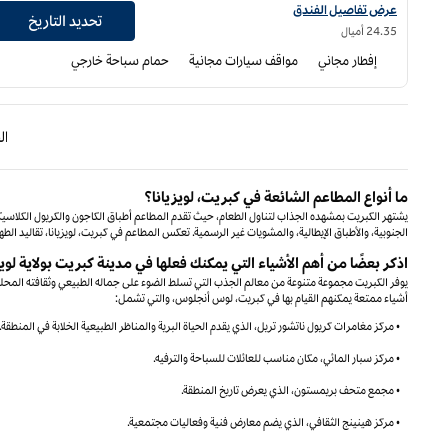
عرض تفاصيل الفندق لفندق هامبتون إن أورانج
عرض تفاصيل الفندق
تحديد التاريخ
24.35 أميال
إفطار مجاني
مواقف سيارات مجانية
حمام سباحة خارجي
الصفحة الس
ا
ما أنواع المطاعم الشائعة في كبريت، لويزيانا؟
يشتهر الكبريت بمشهده الجذاب لتناول الطعام، حيث تقدم المطاعم أطباق الكاجون والكريول الكلاسيك
الجنوبية، والأطباق الإيطالية، والمشويات غير الرسمية. تعكس المطاعم في كبريت، لويزيانا، تقاليد ال
اذكر بعضًا من أهم الأشياء التي يمكنك فعلها في مدينة كبريت بولاية لويز
يوفر الكبريت مجموعة متنوعة من معالم الجذب التي تسلط الضوء على جماله الطبيعي وثقافته المحلية.
أشياء ممتعة يمكنهم القيام بها في كبريت، لوس أنجلوس، والتي تشمل:
• مركز مغامرات كريول ناتشور تريل، الذي يقدم الحياة البرية والمناظر الطبيعية الخلابة في المنطقة.
• مركز سبار المائي، مكان مناسب للعائلات للسباحة والترفيه.
• مجمع متحف بريمستون، الذي يعرض تاريخ المنطقة.
• مركز هينينج الثقافي، الذي يضم معارض فنية وفعاليات مجتمعية.