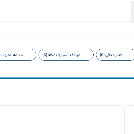
إفطار مجاني (6)
مواقف السيارات مجانًا (6)
ملائمة للحيوانات ا
امل التصفية المقترحة
7
/
1
لصورة التالية
الصورة السابقة
ا
1 من 7