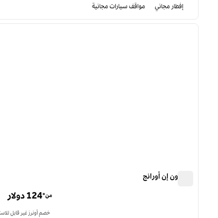
إفطار مجاني
مواقف سيارات مجانية
12
/
1
الصورة السابقة
ا
1 من 12
هامبتون إن أورانج
هامبتون إن أورانج
124 دولار
من*
خصم أونرز غير قابل للاست