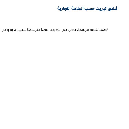
فنادق كبريت حسب العلامة التجارية
*تعتمد الأسعار على التوفر الحالي خلال الـ30 يومًا القادمة وهي عرضة للتغيير. الرجاء إدخال التواريخ الدقيقة للتسعير المحدد والتوفر.