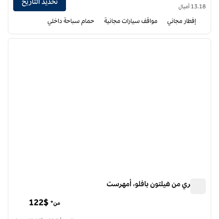
تحديد التاريخ
13.18 أميال
إفطار مجاني
مواقف سيارات مجانية
حمام سباحة داخلي
12
/
1
الصورة السابقة
الصورة الت
1 من 12
دبل تري من هيلتون بافلو، أمهرست
دبل تري من هيلتون بافلو، أمهرست
122$
من*