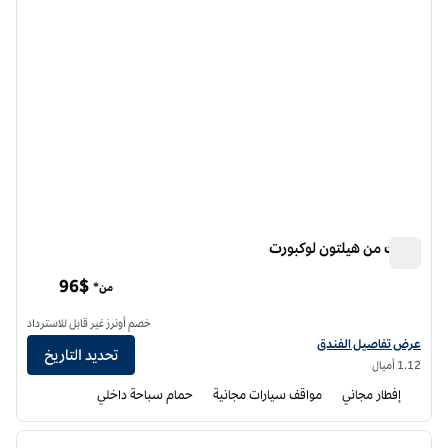
سبارك من هيلتون لوكبورت
سبارك من هيلتون لوكبورت
96$
من*
خصم أونرز غير قابل للاسترداد
عرض تفاصيل الفندق الخاصة بـ سبارك من هيلتون Lockport
عرض تفاصيل الفندق
تحديد التاريخ
1.12 أميال
إفطار مجاني
مواقف سيارات مجانية
حمام سباحة داخلي
12
/
1
الصورة السابقة
الصورة الت
1 من 12