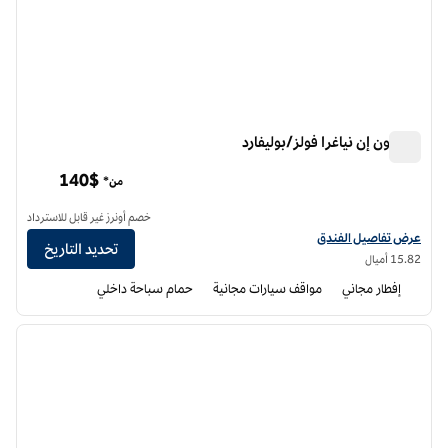
هامبتون إن نياغرا فولز/بوليفارد
هامبتون إن نياغرا فولز/بوليفارد
140$
من*
خصم أونرز غير قابل للاسترداد
عرض تفاصيل الفندق لفندق هامبتون إن نياجرا فولز/ بوليفارد
عرض تفاصيل الفندق
تحديد التاريخ
15.82 أميال
إفطار مجاني
مواقف سيارات مجانية
حمام سباحة داخلي
12
/
1
الصورة السابقة
الصورة الت
1 من 12