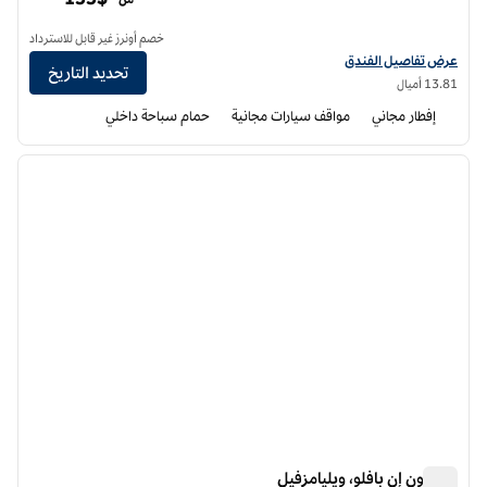
خصم أونرز غير قابل للاسترداد
عرض تفاصيل الفندق أجنحة هوم وود من هيلتون بافلو، أمهرست
عرض تفاصيل الفندق
تحديد التاريخ
13.81 أميال
إفطار مجاني
مواقف سيارات مجانية
حمام سباحة داخلي
12
/
1
الصورة السابقة
الصورة الت
1 من 12
هامبتون إن بافلو، ويليامزفيل