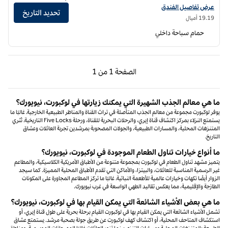
عرض تفاصيل الفندق لفندق دبل تري من هيلتون نياجرا فولز نيويورك
عرض تفاصيل الفندق
تحديد التاريخ
19.19 أميال
حمام سباحة داخلي
الصفحة السابقة، 1 من 1
الصفحة التالية، 1 من 1
الصفحة
1 من 1
الصفحة 1 من 1
ما هي معالم الجذب الشهيرة التي يمكنك زيارتها في لوكبورت، نيويورك؟
يوفر لوكبورت مجموعة من معالم الجذب المتأصلة في تراث القناة والمناظر الطبيعية الخارجية. غالبًا ما
يستمتع النزلاء بمركز اكتشاف قناة إيري، والرحلات البحرية للقناة، ورحلة Five Locks التاريخية. تُثري
المتنزهات المحلية، والمسارات الطبيعية، والجولات المصحوبة بمرشدين تجربة العائلات وعشاق
التاريخ.
ما أنواع خيارات تناول الطعام الموجودة في لوكبورت، نيويورك؟
يتميز مشهد تناول الطعام في لوكبورت بمجموعة متنوعة من الأطباق الأمريكية الكلاسيكية، والمطاعم
غير الرسمية المناسبة للعائلات، والبيتزا، والأماكن التي تقدم الأطباق المحلية المميزة. كما سيجد
الزوار أيضًا نكهات وخيارات عالمية للأطعمة النباتية. غالبًا ما تركز المطاعم المجاورة على المكونات
الطازجة والإقليمية، مما يعكس تقاليد الطهي الواسعة في غرب نيويورك.
ما هي بعض الأشياء الشائعة التي يمكن القيام بها في لوكبورت، نيويورك؟
تشمل الأشياء الشائعة التي يمكن القيام بها في لوكبورت القيام برحلة بحرية على طول قناة إيري، أو
استكشاف المتاحف المحلية، أو اكتشاف كهف لوكبورت عن طريق جولة بصحبة مرشد. يستمتع عشاق
الطبيعة بالمتنزهات المحلية ومسارات التنزه، بينما تزور العائلات غالبًا المهرجانات الموسمية، ومناطق