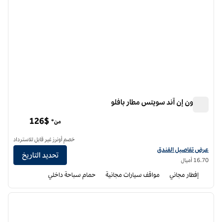
هامبتون إن آند سويتس مطار بافلو
هامبتون إن آند سويتس مطار بافلو
126$
من*
خصم أونرز غير قابل للاسترداد
عرض تفاصيل الفندق لفندق أجنحة هامبتون إن مطار بافلو
عرض تفاصيل الفندق
تحديد التاريخ
16.70 أميال
إفطار مجاني
مواقف سيارات مجانية
حمام سباحة داخلي
12
/
1
الصورة السابقة
الصورة الت
1 من 12