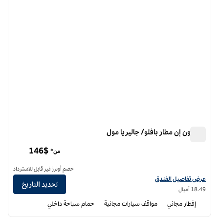
هامبتون إن مطار بافلو/ جاليريا مول
هامبتون إن مطار بافلو/ جاليريا مول
146$
من*
خصم أونرز غير قابل للاسترداد
عرض تفاصيل الفندق لفندق هامبتون إن مطار بافلو/ جاليريا مول
عرض تفاصيل الفندق
تحديد التاريخ
18.49 أميال
إفطار مجاني
مواقف سيارات مجانية
حمام سباحة داخلي
12
/
1