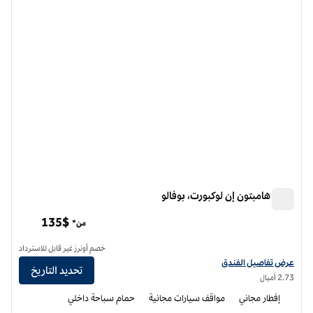
فندق هامبتون إن لوكبورت، بوفالو
فندق هامبتون إن لوكبورت، بوفالو
135$
من*
خصم أونرز غير قابل للاسترداد
عرض تفاصيل الفندق لفندق هامبتون إن لوكبورت، بافالو
عرض تفاصيل الفندق
تحديد التاريخ
2.73 أميال
إفطار مجاني
مواقف سيارات مجانية
حمام سباحة داخلي
12
/
1