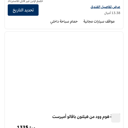
خصم أونرز غير قابل للاسترداد
عرض تفاصيل الفندق لفندق دبل تري من هيلتون بافلو، أمهرست
عرض تفاصيل الفندق
تحديد التاريخ
13.38 أميال
مواقف سيارات مجانية
حمام سباحة داخلي
12
/
1
الصورة السابقة
الصورة الت
1 من 12
أجنحة هوم وود من هيلتون بافالو أميرست
أجنحة هوم وود من هيلتون بافالو أميرست
133$
من*