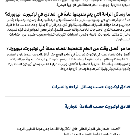
الترفيه الخارجية، ووجهات النظر المطلة على الواجهة البحرية.
ما وسائل الراحة التي يتم تقديمها عادةً في الفنادق في لوكبورت، نيويورك؟
عادةً ما توفر الفنادق في لوكبورت وسائل راحة مصممة لتوفير الراحة والراحة. يمكن للنزلاء توقع إفطار
مجاني، وخدمة مواقف السيارات مجانًا، وشبكة واي فاي، ومراكز لياقة بدنية، وحمامات سباحة داخلية،
ومزايا مخصصة لذوي الاحتياجات الخاصة، وذلك حسب الفندق. توفر بعض المواقع غرف نزلاء فسيحة،
وخيارات ملائمة للحيوانات الأليفة، وشحن السيارات الكهربائية لتلبية مجموعة متنوعة من احتياجات
المسافرين.
ما هو أفضل وقت من العام للتخطيط لقضاء عطلة في لوكبورت، نيويورك؟
أفضل وقت لقضاء عطلة في لوكبورت هو عادةً في أواخر الربيع حتى أوائل الخريف، عندما يكون الطقس
معتدلاً ومعظم معالم الجذب مفتوحة. يسلط هذا الموسم الضوء على الرحلات البحرية عبر القنوات،
والمهرجانات، والأنشطة الخارجية المناسبة للأطفال، وزيارات مزارع العنب. يمكن أن يكون الشتاء باردًا
وثلجيًا، ولكنه يوفر وتيرة أكثر هدوءًا وسحرًا تاريخيًا مريحًا.
فنادق لوكبورت حسب وسائل الراحة والميزات
فنادق لوكبورت حسب العلامة التجارية
*تعتمد الأسعار على التوفر الحالي خلال الـ30 يومًا القادمة وهي عرضة للتغيير. الرجاء
إدخال التواريخ الدقيقة للتسعير المحدد والتوفر.