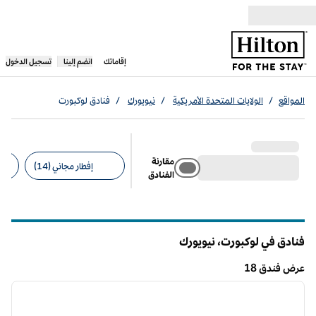
خطى إلى المحتوى
،
يفتح علامة تبويب جديدة
إقاماتك
انضم إلينا
تسجيل الدخول
المواقع
/
الولايات المتحدة الأمريكية
/
نيويورك
/
فنادق لوكبورت
مقارنة
إفطار مجاني (14)
الفنادق
عوامل التصفية المقترحة
فنادق في لوكبورت،
نيويورك
نيويورك
عرض فندق 18
12
/
1
عرض فندق 18
الصورة السابقة
الصورة الت
1 من 12