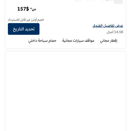
هامبتون إن بافلو، ويليامزفيل
157$
من*
خصم أونرز غير قابل للاسترداد
عرض تفاصيل الفندق لفندق هامبتون إن بافلو ويليامزفيل
عرض تفاصيل الفندق
تحديد التاريخ
14.58 أميال
إفطار مجاني
مواقف سيارات مجانية
حمام سباحة داخلي
12
/
1
الصورة السابقة
الصورة الت
1 من 12