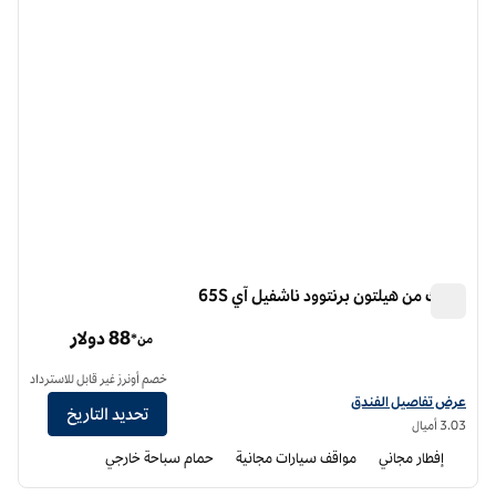
سبارك من هيلتون برنتوود ناشفيل آي 65S
سبارك من هيلتون برنتوود ناشفيل آي 65S
88 دولار
من*
خصم أونرز غير قابل للاسترداد
عرض تفاصيل الفندق لفندق سبارك من هيلتون Brentwood Nashville I 65S
عرض تفاصيل الفندق
تحديد التاريخ
3.03 أميال
إفطار مجاني
مواقف سيارات مجانية
حمام سباحة خارجي
12
/
1