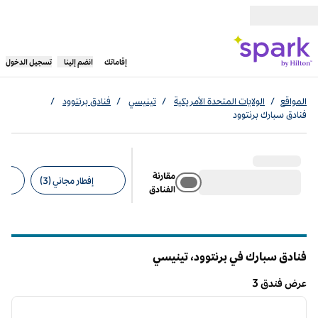
خطى إلى المحتوى
،
يفتح علامة تبويب جديدة
إقاماتك
انضم إلينا
تسجيل الدخول
المواقع
/
الولايات المتحدة الأمريكية
/
تينيسي
/
فنادق برنتوود
/
فنادق سبارك برنتوود
مقارنة
إفطار مجاني (3)
الفنادق
عوامل التصفية المقترحة
فنادق سبارك في برنتوود،
تينيسي
تينيسي
عرض فندق 3
7
/
1
عرض فندق 3
الصورة السابقة
الصورة الت
1 من 7