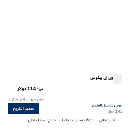
هامبتون إن بيكوس
هامبتون إن بيكوس
114 دولار
من*
خصم أونرز غير قابل للاسترداد
عرض تفاصيل الفندق لفندق هامبتون إن بيكوس
عرض تفاصيل الفندق
تحديد التاريخ
2.41 أميال
إفطار مجاني
مواقف سيارات مجانية
حمام سباحة داخلي