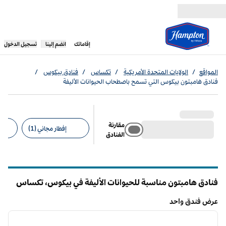
خطى إلى المحتوى
،
يفتح علامة تبويب جديدة
إقاماتك
انضم إلينا
تسجيل الدخول
المواقع
/
الولايات المتحدة الأمريكية
/
تكساس
/
فنادق بيكوس
/
فنادق هامبتون بيكوس التي تسمح باصطحاب الحيوانات الأليفة
مقارنة
إفطار مجاني (1)
الفنادق
عوامل التصفية المقترحة
فنادق هامبتون مناسبة للحيوانات الأليفة في بيكوس،
تكساس
عرض فندق واحد
12
/
1
عرض فندق واحد
الصورة السابقة
الصورة الت
1 من 12