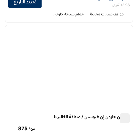
تحديد التاريخ
12.98 أميال
مواقف سيارات مجانية
حمام سباحة خارجي
12
/
1
الصورة السابقة
الصورة الت
1 من 12
هيلتون جاردن إن هيوستن / منطقة الغاليريا
هيلتون جاردن إن هيوستن / منطقة الغاليريا
87$
من*