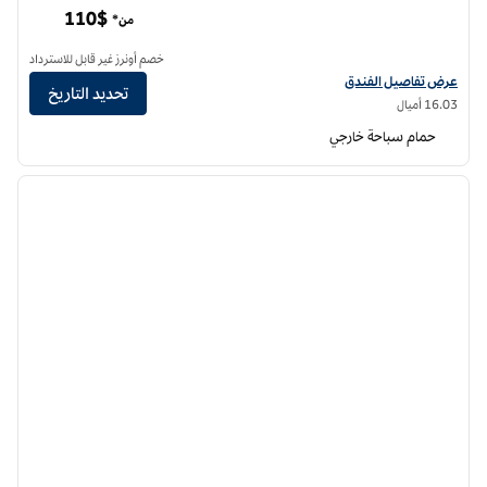
110$
من*
خصم أونرز غير قابل للاسترداد
عرض تفاصيل الفندق لفندق فنادق هيلتون جاردن إن هيوستن ميديكال سنتر
عرض تفاصيل الفندق
تحديد التاريخ
16.03 أميال
حمام سباحة خارجي
12
/
1
الصورة السابقة
الصورة الت
1 من 12