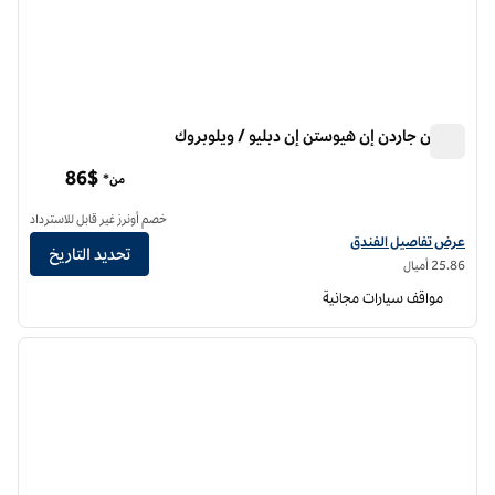
هيلتون جاردن إن هيوستن إن دبليو / ويلوبروك
هيلتون جاردن إن هيوستن إن دبليو / ويلوبروك
86$
من*
خصم أونرز غير قابل للاسترداد
عرض تفاصيل الفندق لفندق فنادق هيلتون جاردن إن هيوستن نورث ويست/ويلوفبروك
عرض تفاصيل الفندق
تحديد التاريخ
25.86 أميال
مواقف سيارات مجانية
12
/
1
الصورة السابقة
الصورة الت
1 من 12