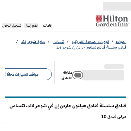
خطى إلى المحتوى
،
يفتح علامة تبويب جديدة
إقاماتك
انضم إلينا
تسجيل الدخول
المواقع
/
الولايات المتحدة الأمريكية
/
تكساس
/
فنادق شوجر لاند
/
فنادق سلسلة فنادق هيلتون جاردن إن شوجر لاند
مقارنة
مواقف السيارات مجانًا (6)
الفنادق
عوامل التصفية المقترحة
فنادق سلسلة فنادق هيلتون جاردن إن في شوجر لاند،
تكساس
عرض فندق 10
12
/
1
عرض فندق 10
الصورة السابقة
الصورة الت
1 من 12