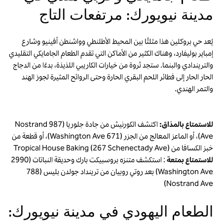
مدينة نيويورك: مرتفعات التاج
يُعد حي بروكلين هذا مثلثًا بين المحيط الأطلنطي وواشنطن أفينيو وشارع
إمباير بوليفارد، وهناك الكثير من الأماكن التي تقدم الطعام الجامايكي التقليدي
والتريندادي والبنما. ستجد ثروة من خيارات الكاريبي اللذيذة، بدءًا من الدجاج
الحار الحار إلى فطائر اللحم البقري الحارة وحتى الروائح المثيرة لجوز الهند
والتمر الهندي.
للاستمتاع بالمذاق:
اكتشف الكورنيش من جادة جلوريا (987 Nostrand
Ave)، أو الماعز المعالج من الجزر (671 Washington Ave)، أو قطعة من
خبز الكسافا من Tropical House Baking (267 Schenectady Ave)
للاستمتاع بمتعة
: استكشف متنزه بروسبيكت بارك وحديقة النباتات (2990
Washington Ave) بعد روتي روبيان من ترينداد جولدن بليس (788
Nostrand Ave)
الطعام اليهودي في مدينة نيويورك: