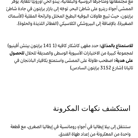
مع مجتمعاتها ومتاجرها الروسية والبلقانية، يبدو الحي أوروبيًا للغاية. يوفر
الممشى أجواءً ريترو على شاطئ البحر. توجّه إلى بازار برايتون في جادة شاطئ
برايتون، حيث تبيع طاولات البوفيه البطيخ المخلل والرائحة المقلية (الأسماك
الصغيرة)، بالإضافة إلى البيروشكي الكلاسيكي (الفطائر اللذيذة والحلوة).
للاستمتاع بالمذاق:
حدد مقهى كاشكار كافيه (1 141 برايتون بيتش أفينيو)
لمجموعة كبيرة من الاختيارات الآسيوية الوسطى والصديقة للحلال
للحصول
على هدية:
اصطحب طاولة على الممشى واستمتع بكافيار الباذنجان في
تاتيانا (شارع 3152 برايتون السادس)
استكشف نكهات المكرونة
ستنتقل إلى بيلا إيطاليا في أجواءٍ رومانسية في إيطاليا الصغرى، مع قطعة
واحدة من المعكرونة من إعداد طهاة الفندق.