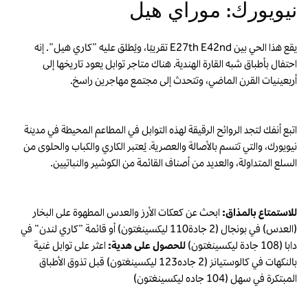
نيويورك: موراي هيل
يقع هذا الحي بين E27th E42nd تقريبًا، ويُطلق عليه "كاري هيل". إنه
احتفال بأطباق شبه القارة الهندية. هناك متاجر توابل يعود تاريخها إلى
أربعينيات القرن الماضي، وتتحدث إلى مجتمع مهاجرين راسخ.
اتبع أنفك لتجد الروائح الرقيقة لهذه التوابل في المطاعم المحيطة في مدينة
نيويورك، والتي تتسم بالأصالة والعصرية. يُعتبر الكاري والكباب والحلوى من
السلع المتداولة، والعديد من أصناف القائمة من الكوشير والنباتيين.
للاستمتاع بالمذاق:
ابحث عن كعكات الأرز والعدس المطهوة على البخار
(العدس) في بونجال (2 جادة110 ليكسينغتون) أو قائمة "كاري لندن" في
دابا (108 جادة ليكسينغتون)
للحصول على هدية:
اعثر على توابل غنية
بالنكهات في كالوستيانز (2 جاده123 ليكسينغتون) قبل تذوق الأطباق
المبتكرة في سهل (104 جاده ليكسينغتون)