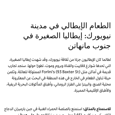
الطعام الإيطالي في مدينة
نيويورك: إيطاليا الصغيرة في
جنوب مانهاتن
لطالما كان الإيطاليون جزءًا من ثقافة نيويورك، وقد شهدت إيطاليا الصغيرة،
التي تحدها شوارع لافاييت والقناة وبروم وموت، تطورًا حولها. ستجد تجارب
قديمة في أماكن مثل Forlini’s (93 Baxter St) المملوكة للعائلة. وتكمن
حيلة تناول الطعام في الخارج في هذه المنطقة في البحث عن المعكرونة
محلية الصنع، والبيتزا على الطراز الروماني، وأطباق المأكولات البحرية الريفية،
والأطباق الإقليمية المميزة.
للاستمتاع بالمذاق:
استمتع بالصلصة الحمراء الغنية في جبن بارميزان الدجاج
الكلاسيكي من كابري (145 مولبيري ستريت)
للحصول على هدية
: