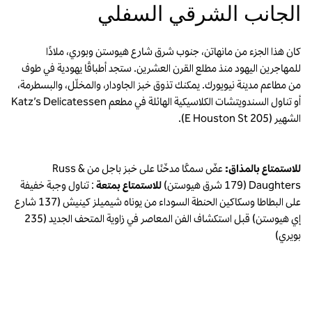
الجانب الشرقي السفلي
كان هذا الجزء من مانهاتن، جنوب شرق شارع هيوستن وبوري، ملاذًا
للمهاجرين اليهود منذ مطلع القرن العشرين. ستجد أطباقًا يهودية في طوف
من مطاعم مدينة نيويورك. يمكنك تذوق خبز الجاودار، والمخلّل، والبسطرمة،
أو تناول السندويتشات الكلاسيكية الهائلة في مطعم Katz’s Delicatessen
الشهير (205 E Houston St).
للاستمتاع بالمذاق:
عضّ سمكًا مدخّنًا على خبز باجل من Russ &
Daughters (179 شرق هيوستن)
للاستمتاع بمتعة
: تناول وجبة خفيفة
على البطاطا وسكاكين الحنطة السوداء من يوناه شيميلز كينيش (137 شارع
إي هيوستن) قبل استكشاف الفن المعاصر في زاوية المتحف الجديد (235
بويري)