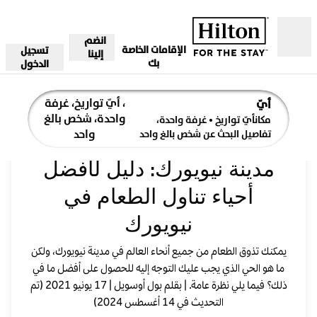
خطى إلى المحتوى
انضم
الإقامات الخاصة
تسجيل
مفتوح
إلينا
بك
الدخول
، أيّ تواريخ، غرفة
أيّ
واحدة، شخص بالغ
مكانأيّ تواريخ
• غرفة واحدة،
واحد
تناول الطعام والشراب في
تفاصيل البحث عن شخص بالغ واحد
مدينة نيويورك: دليل لأفضل
أحياء تناول الطعام في
نيويورك
يمكنك تذوق الطعام من جميع أنحاء العالم في مدينة نيويورك، ولكن
ما هو الحي الذي يجب عليك التوجه إليه للحصول على أفضل ما في
ذلك؟ فيما يلي نظرة عامة. | بقلم بول أوسويل | 17 يونيو 2021 (تم
التحديث في 14 أغسطس 2024)