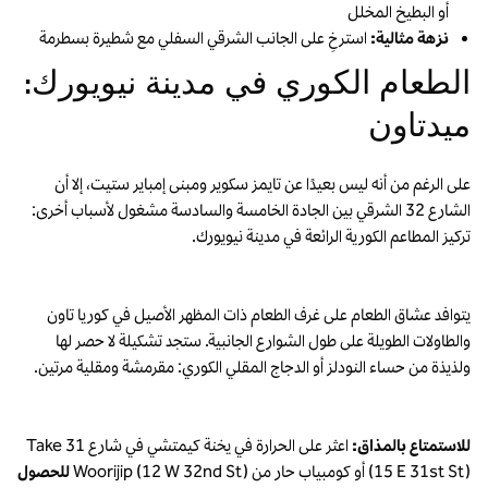
أو البطيخ المخلل
نزهة مثالية:
استرخِ على الجانب الشرقي السفلي مع شطيرة بسطرمة
الطعام الكوري في مدينة نيويورك:
ميدتاون
على الرغم من أنه ليس بعيدًا عن تايمز سكوير ومبنى إمباير ستيت، إلا أن
الشارع 32 الشرقي بين الجادة الخامسة والسادسة مشغول لأسباب أخرى:
تركيز المطاعم الكورية الرائعة في مدينة نيويورك.
يتوافد عشاق الطعام على غرف الطعام ذات المظهر الأصيل في كوريا تاون
والطاولات الطويلة على طول الشوارع الجانبية. ستجد تشكيلة لا حصر لها
ولذيذة من حساء النودلز أو الدجاج المقلي الكوري: مقرمشة ومقلية مرتين.
للاستمتاع بالمذاق:
اعثر على الحرارة في يخنة كيمتشي في شارع Take 31
(15 E 31st St) أو كومبياب حار من Woorijip (12 W 32nd St)
للحصول