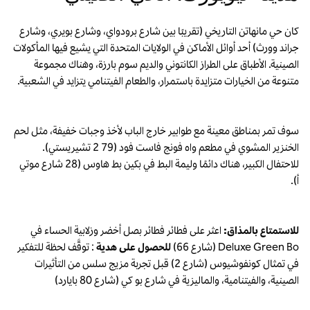
كان حي مانهاتن التاريخي (تقريبًا بين شارع برودواي، وشارع بويري، وشارع
جراند وورث) أحد أوائل الأماكن في الولايات المتحدة التي يشيع فيها المأكولات
الصينية. الأطباق على الطراز الكانتوني والديم سوم بارزة، وهناك مجموعة
متنوعة من الخيارات متزايدة باستمرار، والطعام الفيتنامي يتزايد في الشعبية.
سوف تمر بمناطق معينة مع طوابير خارج الباب لأخذ وجبات خفيفة، مثل لحم
الخنزير المشوي في مطعم واه فونج فاست فود (79 2 تشيريستي).
للاحتفال الكبير، هناك دائمًا وليمة البط في بكين بط هاوس (28 شارع موتي
أ).
للاستمتاع بالمذاق:
اعثر على فطائر فطائر بصل أخضر وزلابية الحساء في
Deluxe Green Bo (شارع 66)
للحصول على هدية
: توقَّف لحظة للتفكير
في تمثال كونفوشيوس (شارع 2) قبل تجربة مزيج سلس من التأثيرات
الصينية، والفيتنامية، والماليزية في شارع بو كي (شارع 80 بايارد)