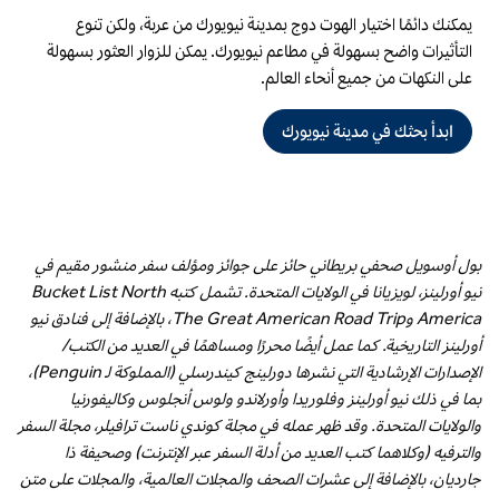
يمكنك دائمًا اختيار الهوت دوج بمدينة نيويورك من عربة، ولكن تنوع
التأثيرات واضح بسهولة في مطاعم نيويورك. يمكن للزوار العثور بسهولة
على النكهات من جميع أنحاء العالم.
ابدأ بحثك في مدينة نيويورك
بول أوسويل صحفي بريطاني حائز على جوائز ومؤلف سفر منشور مقيم في
نيو أورلينز، لويزيانا في الولايات المتحدة. تشمل كتبه Bucket List North
America وThe Great American Road Trip، بالإضافة إلى فنادق نيو
أورلينز التاريخية. كما عمل أيضًا محررًا ومساهمًا في العديد من الكتب/
الإصدارات الإرشادية التي نشرها دورلينج كيندرسلي (المملوكة لـ Penguin)،
بما في ذلك نيو أورلينز وفلوريدا وأورلاندو ولوس أنجلوس وكاليفورنيا
والولايات المتحدة. وقد ظهر عمله في مجلة كوندي ناست ترافيلر، مجلة السفر
والترفيه (وكلاهما كتب العديد من أدلة السفر عبر الإنترنت) وصحيفة ذا
جارديان، بالإضافة إلى عشرات الصحف والمجلات العالمية، والمجلات على متن