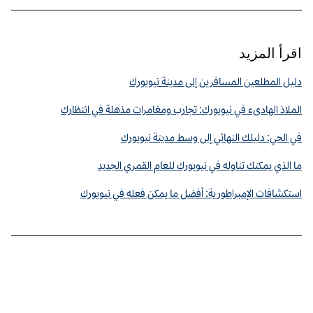
اقرأ المزيد
دليل المطلعين المسافرين إلى مدينة نيويورك
الملاذ الهادىء في نيويورك: تجارب ومغامرات مذهلة في انتظارك
في الحي: دليلك النهائي إلى وسط مدينة نيويورك
ما الذي يمكنك تناوله في نيويورك للعام القمري الجديد
استكشافات الإمبراطورية: أفضل ما يمكن فعله في نيويورك