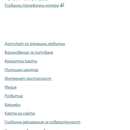
,
Отваря нов раздел
Глобални телефонни номера
x
Facebook
Instagram
,
Отваря нов раздел
,
Отваря нов раздел
,
Отваря нов раздел
Допускат се домашни любимци
Вдъхновение за пътуване
Кредитни карти
Помощен център
Интернет достъпност
Медия
Развитие
Кариери
Карта на сайта
Глобална декларация за поверителност