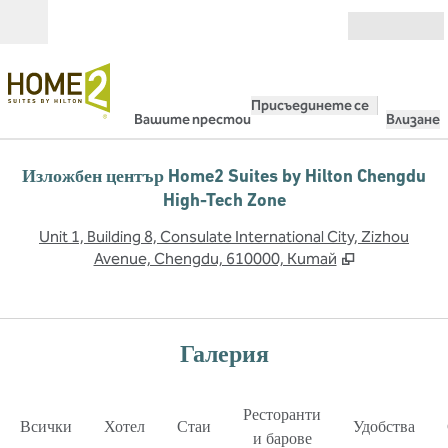
Прескачане към съдържанието
Отвори
Присъединете се
Вашите престои
Влизане
Изложбен център Home2 Suites by Hilton Chengdu
High-Tech Zone
,
О
Unit 1, Building 8, Consulate International City, Zizhou
Avenue, Chengdu, 610000, Китай
Галерия
Ресторанти
Всички
Хотел
Стаи
Удобства
и барове