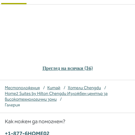
Преглед на всички (36)
Местоположения
/
Китай
/
Хотели Chengdu
/
Home2 Suites by Hilton Chengdu Изложбен център за
високотехнологични зони
/
Галерия
Как можем да помогнем?
Телефон:
+1-877-6HOME02